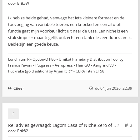
door
ErikvW
Ik heb ze beide gehad, vanwege het iets kleinere formaat en de
toevoeging van variabele toeren, een knocked en een aito-off
functie gaat mijn voorkeur licht uit naar de Casa. Een niche is een
stuk simpeler maar tegelijk ook echt een tank die zeer duurzaam is.
Beide zijn een goede keuze.
Londinium R - Option-O P80 - Umikot Planetary Distribution Tool by
FrancisPavoni - Puqpress - Aeropress - Flair GO - Aergrind V3 -
Puckrake (gold edition) by ArjenT5R™ - CERA Titan ET58
Citeer
do 04 jun 2026, 22:39
Re: advies gevraagd: Lagom Casa of Niche Zero of .. ?
3
door
Erik82