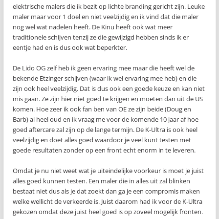
elektrische malers die ik bezit op lichte branding gericht zijn. Leuke
maler maar voor 1 doel en niet veelzijdig en ik vind dat die maler
nog wel wat nadelen heeft. De Kinu heeft ook wat meer
traditionele schijven tenzij ze die gewijzigd hebben sinds ik er
eentje had en is dus ook wat beperkter.
De Lido OG zelf heb ik geen ervaring mee maar die heeft wel de
bekende Etzinger schijven (waar ik wel ervaring mee heb) en die
zijn ook heel veelzijdig. Dat is dus ook een goede keuze en kan niet
mis gaan. Ze zijn hier niet goed te krijgen en moeten dan uit de US
komen. Hoe zeer ik ook fan ben van OE ze zijn beide (Doug en
Barb) al heel oud en ik vraag me voor de komende 10 jaar af hoe
goed aftercare zal zijn op de lange termijn. De K-Ultra is ook heel
veelzijdig en doet alles goed waardoor je veel kunt testen met
goede resultaten zonder op een front echt enorm in te leveren.
Omdat je nu niet weet wat je uiteindelijke voorkeur is moet je juist
alles goed kunnen testen. Een maler die in alles uit zal blinken
bestaat niet dus als je dat zoekt dan ga je een compromis maken
welke wellicht de verkeerde is. Juist daarom had ik voor de K-Ultra
gekozen omdat deze juist heel goed is op zoveel mogelijk fronten.