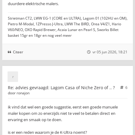
duurdere elektrische malers.
Strietman CT2, LWW EG-1 (CORE en ULTRA), Lagom 01 (102HU en OM),
Pietro M-Modal, 1ZPresso J-Ultra, LWW The BIRD, Orea V4/Z1, Hario
V60/NEO, OXO Rapid Brewer, Acaia Lunar en Pearl S, Sworks Billet
basket 15gr en 18gr en nog veel meer
Citeer
vr 05 jun 2026, 18:21
Re: advies gevraagd: Lagom Casa of Niche Zero of .. ?
6
door
ronajon
ik vind dat wel een goede suggestie, eerst een goede manuele
maler kopen om zo enerzijds niet te veel te betalen direct en
ervaring en smaak op te doen.
is er een reden waarom je de K-Ultra noemt?