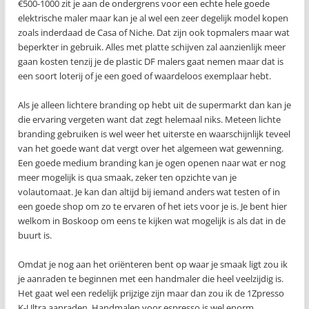
€500-1000 zit je aan de ondergrens voor een echte hele goede
elektrische maler maar kan je al wel een zeer degelijk model kopen
zoals inderdaad de Casa of Niche. Dat zijn ook topmalers maar wat
beperkter in gebruik. Alles met platte schijven zal aanzienlijk meer
gaan kosten tenzij je de plastic DF malers gaat nemen maar dat is
een soort loterij of je een goed of waardeloos exemplaar hebt.
Als je alleen lichtere branding op hebt uit de supermarkt dan kan je
die ervaring vergeten want dat zegt helemaal niks. Meteen lichte
branding gebruiken is wel weer het uiterste en waarschijnlijk teveel
van het goede want dat vergt over het algemeen wat gewenning.
Een goede medium branding kan je ogen openen naar wat er nog
meer mogelijk is qua smaak, zeker ten opzichte van je
volautomaat. Je kan dan altijd bij iemand anders wat testen of in
een goede shop om zo te ervaren of het iets voor je is. Je bent hier
welkom in Boskoop om eens te kijken wat mogelijk is als dat in de
buurt is.
Omdat je nog aan het oriënteren bent op waar je smaak ligt zou ik
je aanraden te beginnen met een handmaler die heel veelzijdig is.
Het gaat wel een redelijk prijzige zijn maar dan zou ik de 1Zpresso
K-Ultra aanraden. Handmalen voor espresso is wel enorm