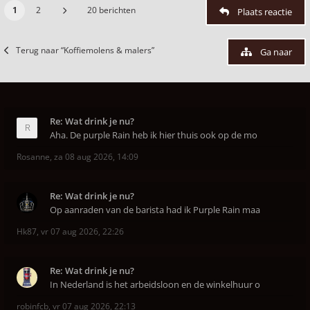
1
2
20 berichten
Plaats reactie
Terug naar “Koffiemolens & malers”
Ga naar
Re: Wat drink je nu?
Aha. De purple Rain heb ik hier thuis ook op de mo
Rosanne
,
za 08 aug 2026, 14:09
Re: Wat drink je nu?
Op aanraden van de barista had ik Purple Rain maa
Hk87
,
vr 07 aug 2026, 22:26
Re: Wat drink je nu?
In Nederland is het arbeidsloon en de winkelhuur o
robinfcb
,
vr 07 aug 2026, 22:13