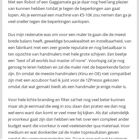
Met een Robot of een Gaggiamate ga je daar nog heel lang plezier
van kunnen hebben totdat je tegen de beperkingen aan gaat
lopen. Als je eenmaal een machine van €5-10K zou nemen dan ga je
veel sneller tegen die beperkingen aanlopen.
Dus mijn redenatie was om voor een maler te gaan die de meest
brede balans heeft, geweldige bouwkwaliteit en instelbaarheid, van
een fabrikant met een zeer goede reputatie en nog betaalbaar is
ten opzichte van handmalers met hele grote schijven. Een beetje
een "best of all worlds but master of none". Voorlopig zal je nog
genoeg te leren hebben en zal die maler niet de beperkende factor
zijn. En omdat de meeste handmalers (Kinu en OE) niet compatibel
zijn met een accuboor had ik juist voor de 1ZPresso gekozen
omdat dat wat gemakt biedt als een handmaler je enige maler is.
Voor hele lichte branding en filter zal het nog veel beter kunnen
maar als je eenmaal die weg in zou slaan dan praten we dan nog
wel eens want dan komt er veel meer bij kijken. Als dat uiteindelijk
je voorkeur gaat zijn dan hebben we het over een compleet ander
budget want die voorkeur is veel veeleisender qua materiaal. Voor
medium en wat donkerder zal de maler topresultaten geven
omdat die vergevingsgezinder zijn. Daar is nog wel wat te winnen