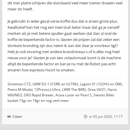
dit met platte schijven die standaard veel meer toeren draaien veel
meer zin heeft.
Je gebruikt in ieder geval verse koffie dus dat is al een grote plus.
Kwalitatief kan het nog een heel stuk beter maar dat ga je vanzelf
merken als je met betere spullen gaat werken dat dan al snel de
koffie de beperkende factor is. Gezien de prijzen zal dat zeker een
donkere branding zijn dus neem ik aan dat daar je voorkeur ligt?
Heb je ook ervaring met andere brandniveau's of is alles nog heel
nieuw voor je? Gezien je van een volautomaat komt is de machine
altijd de beperkende factor en kan je nu met de Robot pas echt
ervaren hoe espresso hoort te smaken.
Strietman CT2, LWW EG-1 (CORE en ULTRA), Lagom 01 (102HU en OM),
Pietro M-Modal, 1ZPresso J-Ultra, LWW The BIRD, Orea V4/Z1, Hario
V60/NEO, OXO Rapid Brewer, Acaia Lunar en Pearl S, Sworks Billet
basket 15gr en 18gr en nog veel meer
Citeer
vr 05 jun 2026, 11:17