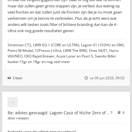
maar dat zullen geen grote stappen zijn. Je verliest dus weinig op
veel fronten en dat zullen juist de fronten zijn die je nu moet gaan
verkennen om je kennis te verbreden. Plus als je echt eens wat
anders wilt testen zoals filter of lichtere branding dan kan de K-
Ultra ook nog goede resultaten geven.
Strietman CT2, LWW EG-1 (CORE en ULTRA), Lagom 01 (102HU en OM),
Pietro M-Modal, 1ZPresso J-Ultra, LWW The BIRD, Orea V4/Z1, Hario
V60/NEO, OXO Rapid Brewer, Acaia Lunar en Pearl S, Sworks Billet
basket 15gr en 18gr en nog veel meer
Citeer
za 06 jun 2026, 09:02
Re: advies gevraagd: Lagom Casa of Niche Zero of .. ?
8
door
ronajon
bedankt voor de uitleg! zeer waardevol