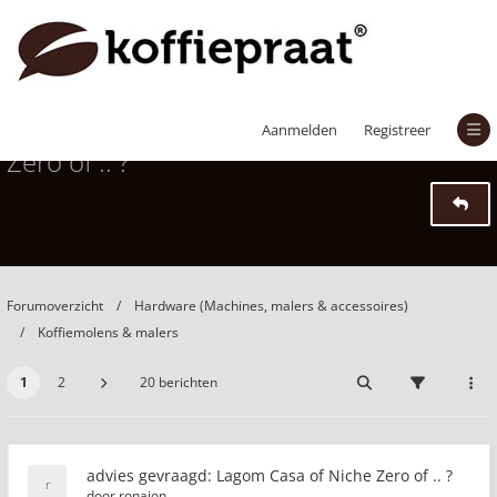
advies gevraagd: Lagom Casa of Niche
Aanmelden
Registreer
Zero of .. ?
Forumoverzicht
Hardware (Machines, malers & accessoires)
Koffiemolens & malers
1
2
20 berichten
advies gevraagd: Lagom Casa of Niche Zero of .. ?
door
ronajon