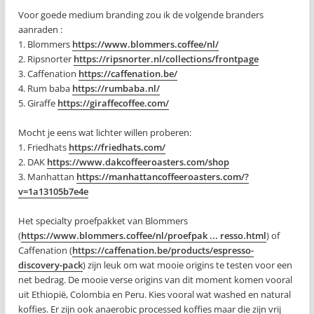
Voor goede medium branding zou ik de volgende branders
aanraden :
1. Blommers
https://www.blommers.coffee/nl/
2. Ripsnorter
https://ripsnorter.nl/collections/frontpage
3. Caffenation
https://caffenation.be/
4. Rum baba
https://rumbaba.nl/
5. Giraffe
https://giraffecoffee.com/
Mocht je eens wat lichter willen proberen:
1. Friedhats
https://friedhats.com/
2. DAK
https://www.dakcoffeeroasters.com/shop
3. Manhattan
https://manhattancoffeeroasters.com/?
v=1a13105b7e4e
Het specialty proefpakket van Blommers
(
https://www.blommers.coffee/nl/proefpak ... resso.html
) of
Caffenation (
https://caffenation.be/products/espresso-
discovery-pack
) zijn leuk om wat mooie origins te testen voor een
net bedrag. De mooie verse origins van dit moment komen vooral
uit Ethiopië, Colombia en Peru. Kies vooral wat washed en natural
koffies. Er zijn ook anaerobic processed koffies maar die zijn vrij