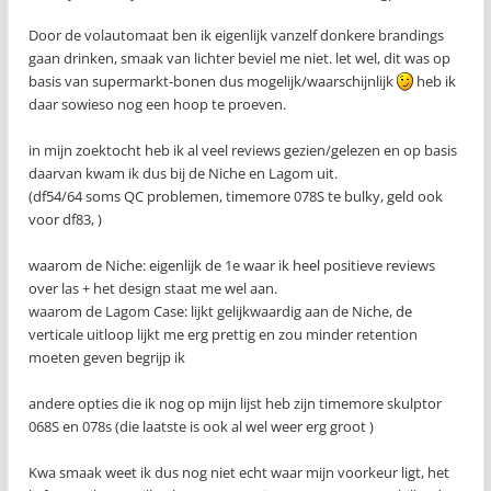
Door de volautomaat ben ik eigenlijk vanzelf donkere brandings
gaan drinken, smaak van lichter beviel me niet. let wel, dit was op
basis van supermarkt-bonen dus mogelijk/waarschijnlijk
heb ik
daar sowieso nog een hoop te proeven.
in mijn zoektocht heb ik al veel reviews gezien/gelezen en op basis
daarvan kwam ik dus bij de Niche en Lagom uit.
(df54/64 soms QC problemen, timemore 078S te bulky, geld ook
voor df83, )
waarom de Niche: eigenlijk de 1e waar ik heel positieve reviews
over las + het design staat me wel aan.
waarom de Lagom Case: lijkt gelijkwaardig aan de Niche, de
verticale uitloop lijkt me erg prettig en zou minder retention
moeten geven begrijp ik
andere opties die ik nog op mijn lijst heb zijn timemore skulptor
068S en 078s (die laatste is ook al wel weer erg groot )
Kwa smaak weet ik dus nog niet echt waar mijn voorkeur ligt, het