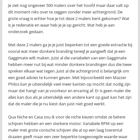
Je ziet nog ongeveer 500 malers over het hoofd maar daar valt op
dit moment niks over te zeggen zonder meer achtergrond. De
grote vraag is echter hoe je tot deze 2 malers bent gekomen? Wat
is je redenatie en waar heb je je op gericht. Wat heb je aan
onderzoek gedaan.
Met deze 2 malers ga je je juist beperken tot een goede extractie bij
vooral wat meer donkere branding terwijl je aangeeft dat je een
Gaggimate wilt maken. Juist al die variabelen van een Gaggimate
hebben meer nut bij wat minder donkere brandingen dus die twee
spreken elkaar wat tegen. Juist al die achtergrond is belangrijk om
een goed advies te kunnen geven. Met bijvoorbeeld een Mazzer
Philos kan je uiteindelijk veel meer kanten op mocht dat nodig zijn
maar dat hangt van je voorkeur en ervaring af. Er is geen maler die
alles kan dus als je uiteindelijk een andere kant op gaat kan het zijn
dat de maler die je nu kiest dan juist niet goed werkt.
Qua Niche en Casa zou ik voor de niche kiezen omdat ze betere
schijven hebben en een sterkere motor. Variabele RPM op een
maler met grote conische schijven die al op een laag toerental
draaien geeft maar een zeer beperkte toegevoegde waarde waar