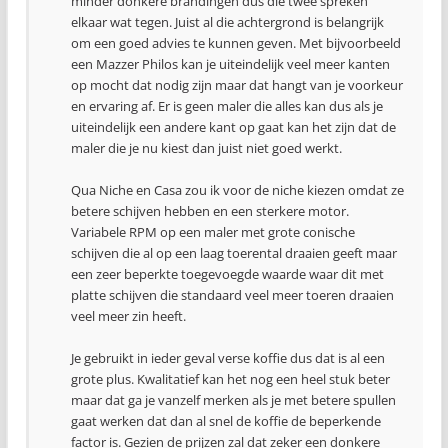
minder donkere brandingen dus die twee spreken
elkaar wat tegen. Juist al die achtergrond is belangrijk
om een goed advies te kunnen geven. Met bijvoorbeeld
een Mazzer Philos kan je uiteindelijk veel meer kanten
op mocht dat nodig zijn maar dat hangt van je voorkeur
en ervaring af. Er is geen maler die alles kan dus als je
uiteindelijk een andere kant op gaat kan het zijn dat de
maler die je nu kiest dan juist niet goed werkt.
Qua Niche en Casa zou ik voor de niche kiezen omdat ze
betere schijven hebben en een sterkere motor.
Variabele RPM op een maler met grote conische
schijven die al op een laag toerental draaien geeft maar
een zeer beperkte toegevoegde waarde waar dit met
platte schijven die standaard veel meer toeren draaien
veel meer zin heeft.
Je gebruikt in ieder geval verse koffie dus dat is al een
grote plus. Kwalitatief kan het nog een heel stuk beter
maar dat ga je vanzelf merken als je met betere spullen
gaat werken dat dan al snel de koffie de beperkende
factor is. Gezien de prijzen zal dat zeker een donkere