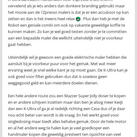
vervelend als je iets anders dan donkere branding gebruikt maar
het mooie aan de 1Zpresso malers is dat je er een accuboor op kan
zetten en dan is het ineens heel relax
. Plus dan heb je met de
Robot een geniale combi om ook op vakantie geweldige koffie te
kunnen maken. Zo kan je wel goed testen zonder je te committen
aan een bepaalde maler die wellicht uiteindelijk niet je voorkeur
gaat hebben.
Uiteindelijk wil je gewoon een goede elektrische maler hebben die
aansluit bij je voorkeur puur voor het gemak. Met wat meer
ervaring weet je snel welke kant je op moet gaan. De K-Ultra kan je
ook goed voor filter gebruiken dus dat is sowieso geen
weggegooid geld en kan meerdere doelen dienen.
Een hele andere route zou een Mazzer Super Jolly doser te kopen
en er andere schijven inzetten maar dan ben je alsog meer kwijt
dan een K-Ultra of ga je al redelijk richting een Casa dus of je daar
nou echt beter van wordt is de vraag. En het werkt goed voor
singledosing maar biedt alles behalve gemak. Door de hele motor
en al het andere weg te halen kan je veel goedkoper een
handmaler kopen die geweldig presteert ten opzichte van veel