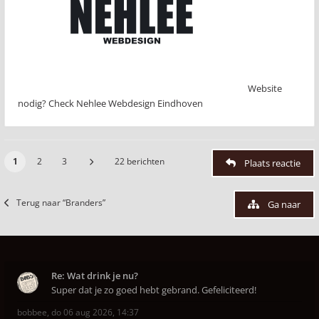
Website
nodig? Check Nehlee Webdesign Eindhoven
1
2
3
22 berichten
Plaats reactie
Terug naar “Branders”
Ga naar
Re: Wat drink je nu?
Super dat je zo goed hebt gebrand. Gefeliciteerd!
bobbee
,
do 06 aug 2026, 14:37