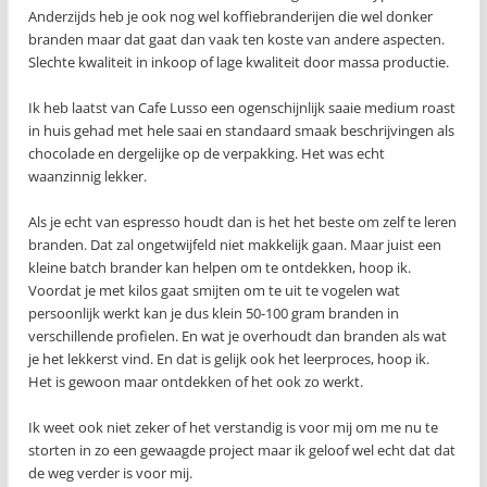
Anderzijds heb je ook nog wel koffiebranderijen die wel donker
branden maar dat gaat dan vaak ten koste van andere aspecten.
Slechte kwaliteit in inkoop of lage kwaliteit door massa productie.
Ik heb laatst van Cafe Lusso een ogenschijnlijk saaie medium roast
in huis gehad met hele saai en standaard smaak beschrijvingen als
chocolade en dergelijke op de verpakking. Het was echt
waanzinnig lekker.
Als je echt van espresso houdt dan is het het beste om zelf te leren
branden. Dat zal ongetwijfeld niet makkelijk gaan. Maar juist een
kleine batch brander kan helpen om te ontdekken, hoop ik.
Voordat je met kilos gaat smijten om te uit te vogelen wat
persoonlijk werkt kan je dus klein 50-100 gram branden in
verschillende profielen. En wat je overhoudt dan branden als wat
je het lekkerst vind. En dat is gelijk ook het leerproces, hoop ik.
Het is gewoon maar ontdekken of het ook zo werkt.
Ik weet ook niet zeker of het verstandig is voor mij om me nu te
storten in zo een gewaagde project maar ik geloof wel echt dat dat
de weg verder is voor mij.