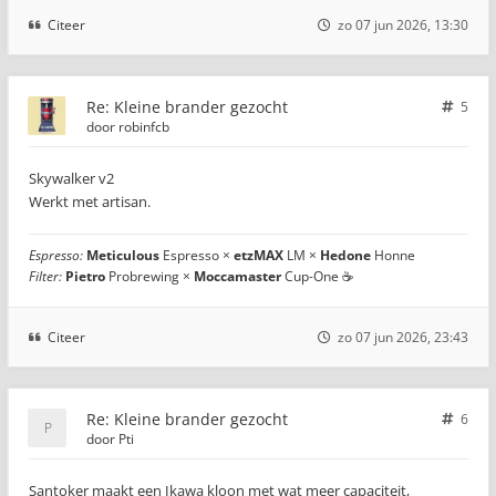
Citeer
zo 07 jun 2026, 13:30
Re: Kleine brander gezocht
5
door
robinfcb
Skywalker v2
Werkt met artisan.
Espresso:
Meticulous
Espresso ×
etzMAX
LM ×
Hedone
Honne
Filter:
Pietro
Probrewing ×
Moccamaster
Cup-One ☕
Citeer
zo 07 jun 2026, 23:43
Re: Kleine brander gezocht
6
door
Pti
Santoker maakt een Ikawa kloon met wat meer capaciteit,