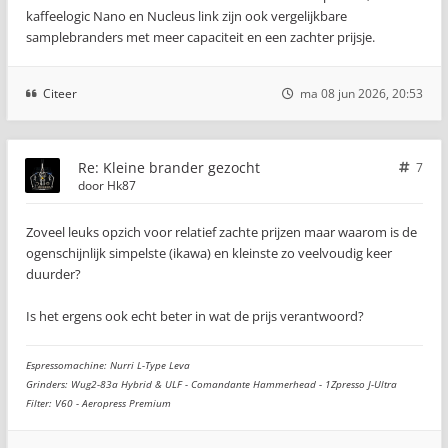
kaffeelogic Nano en Nucleus link zijn ook vergelijkbare
samplebranders met meer capaciteit en een zachter prijsje.
Citeer
ma 08 jun 2026, 20:53
Re: Kleine brander gezocht
7
door
Hk87
Zoveel leuks opzich voor relatief zachte prijzen maar waarom is de
ogenschijnlijk simpelste (ikawa) en kleinste zo veelvoudig keer
duurder?
Is het ergens ook echt beter in wat de prijs verantwoord?
Espressomachine: Nurri L-Type Leva
Grinders: Wug2-83a Hybrid & ULF - Comandante Hammerhead - 1Zpresso J-Ultra
Filter: V60 - Aeropress Premium