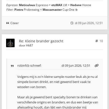
Espresso:
Meticulous
Espresso ×
etzMAX
LM ×
Hedone
Honne
Filter:
Pietro
Probrewing ×
Moccamaster
Cup-One ☕
Citeer
di 09 jun 2026, 12:51
Re: Kleine brander gezocht
10
door
Hk87
robinfcb
schreef:
di 09 jun 2026, 12:51
Volgens mij is zo'n kleine sample roaster leuk als je nu al
simpele bonen drinkt, en niet gewend bent vaak te
wisselen van bonen.
Maar als je gewend bent specialty bonen te drinken van
verschillende origins en branders. en dus een beetje van
afwisseling houdt, dan lijkt een thuisbrander mij