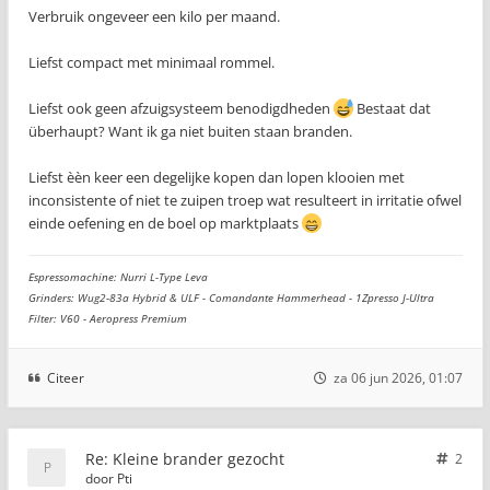
Verbruik ongeveer een kilo per maand.
Liefst compact met minimaal rommel.
Liefst ook geen afzuigsysteem benodigdheden
Bestaat dat
überhaupt? Want ik ga niet buiten staan branden.
Liefst èèn keer een degelijke kopen dan lopen klooien met
inconsistente of niet te zuipen troep wat resulteert in irritatie ofwel
einde oefening en de boel op marktplaats
Espressomachine: Nurri L-Type Leva
Grinders: Wug2-83a Hybrid & ULF - Comandante Hammerhead - 1Zpresso J-Ultra
Filter: V60 - Aeropress Premium
Citeer
za 06 jun 2026, 01:07
Re: Kleine brander gezocht
2
door
Pti