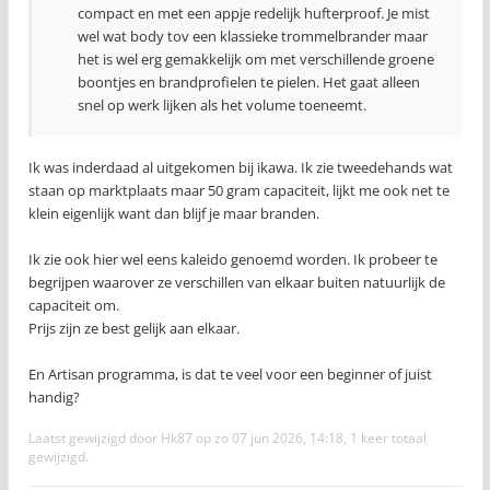
compact en met een appje redelijk hufterproof. Je mist
wel wat body tov een klassieke trommelbrander maar
het is wel erg gemakkelijk om met verschillende groene
boontjes en brandprofielen te pielen. Het gaat alleen
snel op werk lijken als het volume toeneemt.
Ik was inderdaad al uitgekomen bij ikawa. Ik zie tweedehands wat
staan op marktplaats maar 50 gram capaciteit, lijkt me ook net te
klein eigenlijk want dan blijf je maar branden.
Ik zie ook hier wel eens kaleido genoemd worden. Ik probeer te
begrijpen waarover ze verschillen van elkaar buiten natuurlijk de
capaciteit om.
Prijs zijn ze best gelijk aan elkaar.
En Artisan programma, is dat te veel voor een beginner of juist
handig?
Laatst gewijzigd door
Hk87
op zo 07 jun 2026, 14:18, 1 keer totaal
gewijzigd.