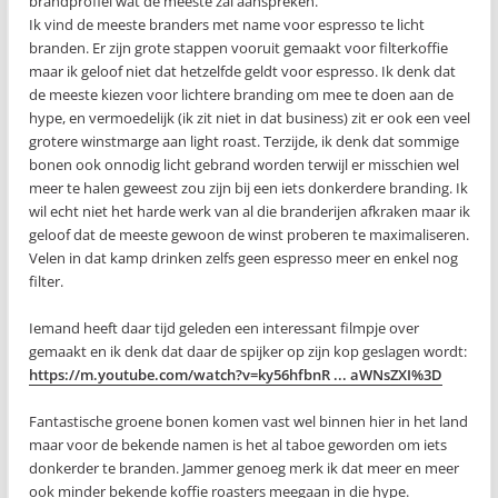
brandprofiel wat de meeste zal aanspreken.
Ik vind de meeste branders met name voor espresso te licht
branden. Er zijn grote stappen vooruit gemaakt voor filterkoffie
maar ik geloof niet dat hetzelfde geldt voor espresso. Ik denk dat
de meeste kiezen voor lichtere branding om mee te doen aan de
hype, en vermoedelijk (ik zit niet in dat business) zit er ook een veel
grotere winstmarge aan light roast. Terzijde, ik denk dat sommige
bonen ook onnodig licht gebrand worden terwijl er misschien wel
meer te halen geweest zou zijn bij een iets donkerdere branding. Ik
wil echt niet het harde werk van al die branderijen afkraken maar ik
geloof dat de meeste gewoon de winst proberen te maximaliseren.
Velen in dat kamp drinken zelfs geen espresso meer en enkel nog
filter.
Iemand heeft daar tijd geleden een interessant filmpje over
gemaakt en ik denk dat daar de spijker op zijn kop geslagen wordt:
https://m.youtube.com/watch?v=ky56hfbnR ... aWNsZXI%3D
Fantastische groene bonen komen vast wel binnen hier in het land
maar voor de bekende namen is het al taboe geworden om iets
donkerder te branden. Jammer genoeg merk ik dat meer en meer
ook minder bekende koffie roasters meegaan in die hype.