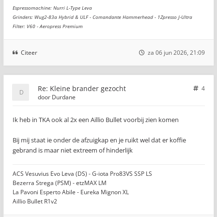
Espressomachine: Nurri L-Type Leva
Grinders: Wug2-83a Hybrid & ULF - Comandante Hammerhead - 1Zpresso J-Ultra
Filter: V60 - Aeropress Premium
Citeer
za 06 jun 2026, 21:09
Re: Kleine brander gezocht
4
door
Durdane
Ik heb in TKA ook al 2x een Aillio Bullet voorbij zien komen
Bij mij staat ie onder de afzuigkap en je ruikt wel dat er koffie
gebrand is maar niet extreem of hinderlijk
ACS Vesuvius Evo Leva (DS) - G-iota Pro83VS SSP LS
Bezerra Strega (PSM) - etzMAX LM
La Pavoni Esperto Abile - Eureka Mignon XL
Aillio Bullet R1v2