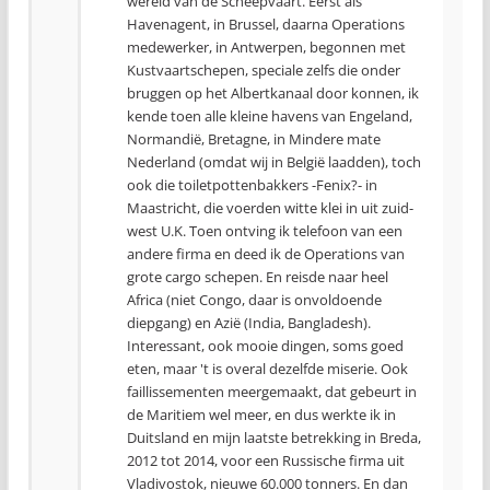
wereld van de Scheepvaart. Eerst als
Havenagent, in Brussel, daarna Operations
medewerker, in Antwerpen, begonnen met
Kustvaartschepen, speciale zelfs die onder
bruggen op het Albertkanaal door konnen, ik
kende toen alle kleine havens van Engeland,
Normandië, Bretagne, in Mindere mate
Nederland (omdat wij in België laadden), toch
ook die toiletpottenbakkers -Fenix?- in
Maastricht, die voerden witte klei in uit zuid-
west U.K. Toen ontving ik telefoon van een
andere firma en deed ik de Operations van
grote cargo schepen. En reisde naar heel
Africa (niet Congo, daar is onvoldoende
diepgang) en Azië (India, Bangladesh).
Interessant, ook mooie dingen, soms goed
eten, maar 't is overal dezelfde miserie. Ook
faillissementen meergemaakt, dat gebeurt in
de Maritiem wel meer, en dus werkte ik in
Duitsland en mijn laatste betrekking in Breda,
2012 tot 2014, voor een Russische firma uit
Vladivostok, nieuwe 60.000 tonners. En dan