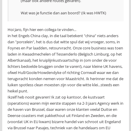
(maar ook andere routes gevaren).
Wat was je functie dan aan boord? (Ik was HWTK)
Hoi Jaro, fijn hier een collega te vinden...
in het Engels China clay, in die taal betekent "china" niets anders
dan "porcelein", het is dus dat witte spul dat wij vroeger, soms, in
Foynes en Par laadden, retourvracht. Onze core business was toen
laden in Kwaadmechelen of Tessenderlo (Belgisch Limburg, op het
Albertkanaal), het kruiplijnkustvaartschip in (om onder de voor
lichters bedoelde bruggen onder te varen!), naar kleine UK havens,
ofwel Hull/Goole/Howdendyke of richting Cornwall waar we dan
terugvracht konden nemen voor Maastricht. Ik herinner me dat de
luiken spotless clean moesten zijn voor die witte klei...steeds een
heikel punt.
Ikzelf heb nooit gevaren! Ik zat op kantoor, de kustvaart
(operations) waren mijn eerste stappen na 2-3 jaars Agency werk in
de haven van Brussel, daar waren onze klanten veelal Duitse en
Deense coasters met pakkethout uit Finland en Zweden, en die
(voordat UK in EU kwam) bizarre handel van schroot uit Engeland
via Brussel naar Pasajes, techniek van de handelaars om EU