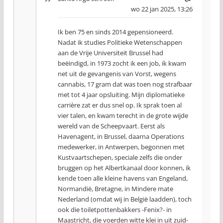
wo 22 jan 2025, 13:26
Ik ben 75 en sinds 2014 gepensioneerd.
Nadat ik studies Politieke Wetenschappen
aan de Vrije Universiteit Brussel had
beëindigd, in 1973 zocht ik een job, ik kwam
net uit de gevangenis van Vorst, wegens
cannabis, 17 gram dat was toen nog strafbaar
met tot 4 jaar opsluiting. Mijn diplomatieke
carrière zat er dus snel op. Ik sprak toen al
vier talen, en kwam terecht in de grote wijde
wereld van de Scheepvaart. Eerst als
Havenagent, in Brussel, daarna Operations
medewerker, in Antwerpen, begonnen met
Kustvaartschepen, speciale zelfs die onder
bruggen op het Albertkanaal door konnen, ik
kende toen alle kleine havens van Engeland,
Normandië, Bretagne, in Mindere mate
Nederland (omdat wij in België laadden), toch
ook die toiletpottenbakkers -Fenix?- in
Maastricht, die voerden witte klei in uit zuid-