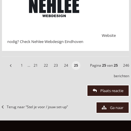
Website
nodig? Check Nehlee Webdesign Eindhoven
1
…
21
22
23
24
25
Pagina
25
van
25
246
berichten
Plaats reactie
Terug naar “Stel je voor / jouw set-up”
Ga naar