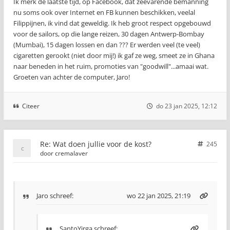
Ik merk de laatste tijd, op Facebook, dat zeevarende bemanning
nu soms ook over Internet en FB kunnen beschikken, veelal
Filippijnen, ik vind dat geweldig. Ik heb groot respect opgebouwd
voor de sailors, op die lange reizen, 30 dagen Antwerp-Bombay
(Mumbai), 15 dagen lossen en dan ??? Er werden veel (te veel)
cigaretten gerookt (niet door mij!) ik gaf ze weg, smeet ze in Ghana
naar beneden in het ruim, promoties van "goodwill"...amaai wat.
Groeten van achter de computer, Jaro!
Citeer
do 23 jan 2025, 12:12
Re: Wat doen jullie voor de kost?
245
door
cremalaver
Jaro
schreef:
wo 22 jan 2025, 21:19
SantoYirga
schreef: