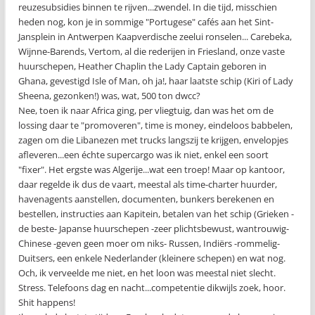
reuzesubsidies binnen te rijven...zwendel. In die tijd, misschien
heden nog, kon je in sommige "Portugese" cafés aan het Sint-
Jansplein in Antwerpen Kaapverdische zeelui ronselen... Carebeka,
Wijnne-Barends, Vertom, al die rederijen in Friesland, onze vaste
huurschepen, Heather Chaplin the Lady Captain geboren in
Ghana, gevestigd Isle of Man, oh ja!, haar laatste schip (Kiri of Lady
Sheena, gezonken!) was, wat, 500 ton dwcc?
Nee, toen ik naar Africa ging, per vliegtuig, dan was het om de
lossing daar te "promoveren", time is money, eindeloos babbelen,
zagen om die Libanezen met trucks langszij te krijgen, envelopjes
afleveren...een échte supercargo was ik niet, enkel een soort
"fixer". Het ergste was Algerije...wat een troep! Maar op kantoor,
daar regelde ik dus de vaart, meestal als time-charter huurder,
havenagents aanstellen, documenten, bunkers berekenen en
bestellen, instructies aan Kapitein, betalen van het schip (Grieken -
de beste- Japanse huurschepen -zeer plichtsbewust, wantrouwig-
Chinese -geven geen moer om niks- Russen, Indiërs -rommelig-
Duitsers, een enkele Nederlander (kleinere schepen) en wat nog.
Och, ik verveelde me niet, en het loon was meestal niet slecht.
Stress. Telefoons dag en nacht...competentie dikwijls zoek, hoor.
Shit happens!