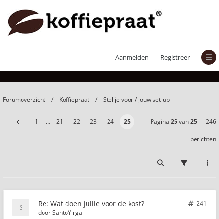
Wat doen jullie voor de kost?
Aanmelden
Registreer
Forumoverzicht
Koffiepraat
Stel je voor / jouw set-up
1
…
21
22
23
24
25
Pagina
25
van
25
246
berichten
Re: Wat doen jullie voor de kost?
241
door
SantoYirga