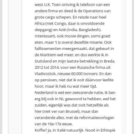
west U.K. Toen ontving ik telefoon van een
andere firma en deed ik de Operations van
grote cargo schepen. En reisde naar heel
Africa (niet Congo, daar is onvoldoende
diepgang) en Azië (India, Bangladesh).
Interessant, ook mooie dingen, soms goed
eten, maar 't is overal dezelfde miserie. Ook
faillissementen meergemaakt, dat gebeurt in
de Maritiem wel meer, en dus werkte ik in
Duitsland en mijn laatste betrekking in Breda,
2012 tot 2014, voor een Russische firma uit
Vladivostok, nieuwe 60.000 tonners. En dan
op pensioen, niet dat ik ooit dààrvoor leefde
hoor, maar ik heb nu wat meer tijd.
Nederland is wel een zeevarende natie, ik ben
erg blij ook in NL gewoond te hebben, wel het
zuiden, eigenlijk was dat ooit hetzelfde als
hier (niet ver van Brussel), maar dan
veranderde alles, met de reformatieoorlogen
van de 16e-17e eeuw.
Koffie? Ja, in Italië natuurlijk. Nooit in Ethiopië