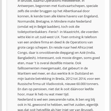
in Brussel, daarna Operations medewerker, in
Antwerpen, begonnen met Kustvaartschepen, speciale
zelfs die onder bruggen op het Albertkanaal door
konnen, ik kende toen alle kleine havens van Engeland,
Normandië, Bretagne, in Mindere mate Nederland
(omdat wij in België laadden), toch ook die
toiletpottenbakkers -Fenix?- in Maastricht, die voerden
witte klei in uit zuid-west U.K. Toen ontving ik telefoon
van een andere firma en deed ik de Operations van
grote cargo schepen. En reisde naar heel Africa (niet
Congo, daar is onvoldoende diepgang) en Azië (India,
Bangladesh). Interessant, ook mooie dingen, soms goed
eten, maar 't is overal dezelfde miserie. Ook
faillissementen meergemaakt, dat gebeurt in de
Maritiem wel meer, en dus werkte ik in Duitsland en
mijn laatste betrekking in Breda, 2012 tot 2014, voor een
Russische firma uit Vladivostok, nieuwe 60.000 tonners.
En dan op pensioen, niet dat ik ooit dààrvoor leefde
hoor, maar ik heb nu wat meer tijd.
Nederland is wel een zeevarende natie, ik ben erg blij
ook in NL gewoond te hebben, wel het zuiden, eigenlijk
was dat ooit hetzelfde als hier (niet ver van Brussel),