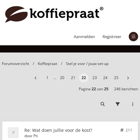
Wat doen jullie voor de kost?
Aanmelden
Registreer
Forumoverzicht
Koffiepraat
Stel je voor / jouw set-up
1
…
20
21
22
23
24
25
Pagina
22
van
25
246 berichten
Re: Wat doen jullie voor de kost?
211
door
Pti