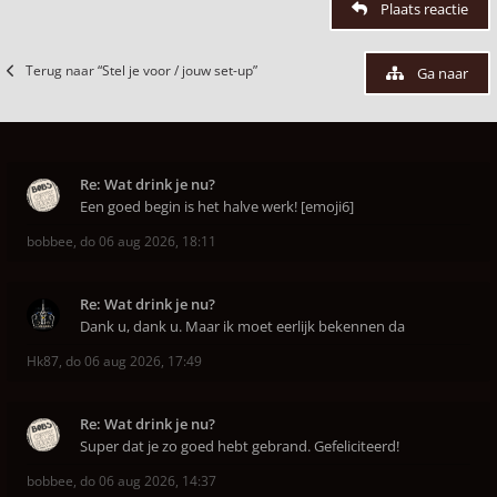
Plaats reactie
Terug naar “Stel je voor / jouw set-up”
Ga naar
Re: Wat drink je nu?
Een goed begin is het halve werk! [emoji6]
bobbee
,
do 06 aug 2026, 18:11
Re: Wat drink je nu?
Dank u, dank u. Maar ik moet eerlijk bekennen da
Hk87
,
do 06 aug 2026, 17:49
Re: Wat drink je nu?
Super dat je zo goed hebt gebrand. Gefeliciteerd!
bobbee
,
do 06 aug 2026, 14:37