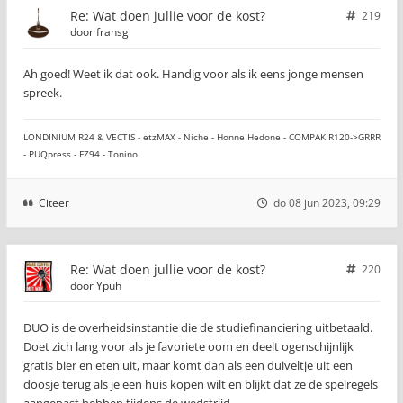
Re: Wat doen jullie voor de kost?
219
door
fransg
Ah goed! Weet ik dat ook. Handig voor als ik eens jonge mensen
spreek.
LONDINIUM R24 & VECTIS - etzMAX - Niche - Honne Hedone - COMPAK R120->GRRR
- PUQpress - FZ94 - Tonino
Citeer
do 08 jun 2023, 09:29
Re: Wat doen jullie voor de kost?
220
door
Ypuh
DUO is de overheidsinstantie die de studiefinanciering uitbetaald.
Doet zich lang voor als je favoriete oom en deelt ogenschijnlijk
gratis bier en eten uit, maar komt dan als een duiveltje uit een
doosje terug als je een huis kopen wilt en blijkt dat ze de spelregels