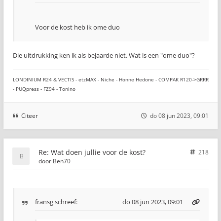
Voor de kost heb ik ome duo
Die uitdrukking ken ik als bejaarde niet. Wat is een "ome duo"?
LONDINIUM R24 & VECTIS - etzMAX - Niche - Honne Hedone - COMPAK R120->GRRR
- PUQpress - FZ94 - Tonino
Citeer
do 08 jun 2023, 09:01
Re: Wat doen jullie voor de kost?
218
door
Ben70
fransg
schreef:
do 08 jun 2023, 09:01