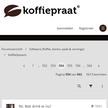
Wat drink je nu?
Aanmelden
Registreer
Forumoverzicht
Software (Koffie, bonen, pads & servings)
Koffie(bonen)
1
…
552
553
554
555
556
…
562
Pagina
554
van
562
5613 berichten
Re: Wat drink je nu?
5531