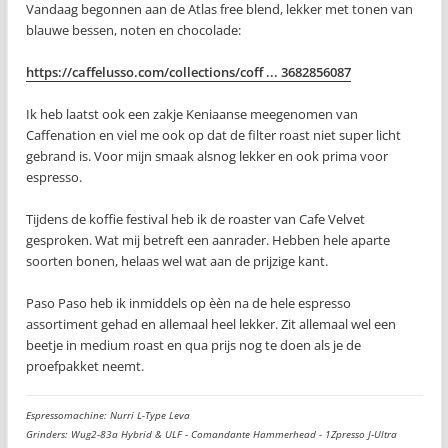
Vandaag begonnen aan de Atlas free blend, lekker met tonen van
blauwe bessen, noten en chocolade:
https://caffelusso.com/collections/coff ... 3682856087
Ik heb laatst ook een zakje Keniaanse meegenomen van
Caffenation en viel me ook op dat de filter roast niet super licht
gebrand is. Voor mijn smaak alsnog lekker en ook prima voor
espresso.
Tijdens de koffie festival heb ik de roaster van Cafe Velvet
gesproken. Wat mij betreft een aanrader. Hebben hele aparte
soorten bonen, helaas wel wat aan de prijzige kant.
Paso Paso heb ik inmiddels op èèn na de hele espresso
assortiment gehad en allemaal heel lekker. Zit allemaal wel een
beetje in medium roast en qua prijs nog te doen als je de
proefpakket neemt.
Espressomachine: Nurri L-Type Leva
Grinders: Wug2-83a Hybrid & ULF - Comandante Hammerhead - 1Zpresso J-Ultra