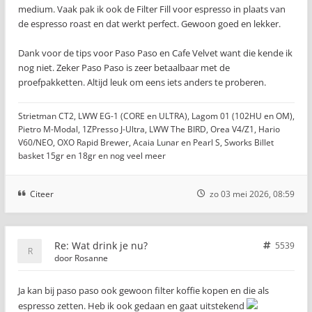
medium. Vaak pak ik ook de Filter Fill voor espresso in plaats van
de espresso roast en dat werkt perfect. Gewoon goed en lekker.
Dank voor de tips voor Paso Paso en Cafe Velvet want die kende ik
nog niet. Zeker Paso Paso is zeer betaalbaar met de
proefpakketten. Altijd leuk om eens iets anders te proberen.
Strietman CT2, LWW EG-1 (CORE en ULTRA), Lagom 01 (102HU en OM),
Pietro M-Modal, 1ZPresso J-Ultra, LWW The BIRD, Orea V4/Z1, Hario
V60/NEO, OXO Rapid Brewer, Acaia Lunar en Pearl S, Sworks Billet
basket 15gr en 18gr en nog veel meer
Citeer
zo 03 mei 2026, 08:59
Re: Wat drink je nu?
5539
door
Rosanne
Ja kan bij paso paso ook gewoon filter koffie kopen en die als
espresso zetten. Heb ik ook gedaan en gaat uitstekend