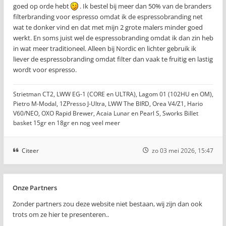
goed op orde hebt
. Ik bestel bij meer dan 50% van de branders
filterbranding voor espresso omdat ik de espressobranding net
wat te donker vind en dat met mijn 2 grote malers minder goed
werkt. En soms juist wel de espressobranding omdat ik dan zin heb
in wat meer traditioneel. Alleen bij Nordic en lichter gebruik ik
liever de espressobranding omdat filter dan vaak te fruitig en lastig
wordt voor espresso.
Strietman CT2, LWW EG-1 (CORE en ULTRA), Lagom 01 (102HU en OM),
Pietro M-Modal, 1ZPresso J-Ultra, LWW The BIRD, Orea V4/Z1, Hario
V60/NEO, OXO Rapid Brewer, Acaia Lunar en Pearl S, Sworks Billet
basket 15gr en 18gr en nog veel meer
Citeer
zo 03 mei 2026, 15:47
Onze Partners
Zonder partners zou deze website niet bestaan, wij zijn dan ook
trots om ze hier te presenteren..