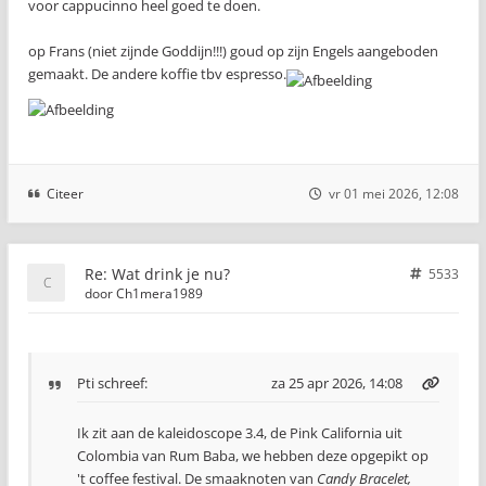
voor cappucinno heel goed te doen.
op Frans (niet zijnde Goddijn!!!) goud op zijn Engels aangeboden
gemaakt. De andere koffie tbv espresso.
Citeer
vr 01 mei 2026, 12:08
Re: Wat drink je nu?
5533
door
Ch1mera1989
Pti
schreef:
za 25 apr 2026, 14:08
Ik zit aan de kaleidoscope 3.4, de Pink California uit
Colombia van Rum Baba, we hebben deze opgepikt op
't coffee festival. De smaaknoten van
Candy Bracelet,