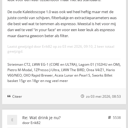
De oude Kaleidoscope 1.0 was ook wel heel heftig maar met de
juiste combi van schijven, filterbakje en extractieparameters was
die best wel wat te temmen als espresso. Meestal is het voor mij
dan wel te veel "in your face" en voor een keer leuk als espresso
maar daarna gewoon beter als filter.
Laatst gewijzigd door
Erik82
op zo 03 mei 2026, 09:10, 2 keer totaal
gewijzigd.
Strietman CT2, LWW EG-1 (CORE en ULTRA), Lagom 01 (102HU en OM),
Pietro M-Modal, 1ZPresso J-Ultra, LWW The BIRD, Orea V4/Z1, Hario
V60/NEO, OXO Rapid Brewer, Acaia Lunar en Pearl S, Sworks Billet
basket 15gr en 18gr en nog veel meer
Citeer
zo 03 mei 2026, 08:53
Re: Wat drink je nu?
5538
door
Erik82