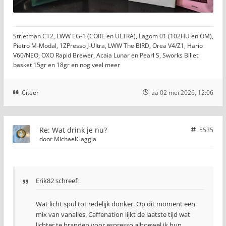
Strietman CT2, LWW EG-1 (CORE en ULTRA), Lagom 01 (102HU en OM),
Pietro M-Modal, 1ZPresso J-Ultra, LWW The BIRD, Orea V4/Z1, Hario
V60/NEO, OXO Rapid Brewer, Acaia Lunar en Pearl S, Sworks Billet
basket 15gr en 18gr en nog veel meer
Citeer
za 02 mei 2026, 12:06
Re: Wat drink je nu?
5535
door
MichaelGaggia
Erik82 schreef:
Wat licht spul tot redelijk donker. Op dit moment een
mix van vanalles. Caffenation lijkt de laatste tijd wat
lichter te branden voor espresso alhoewel ik hun