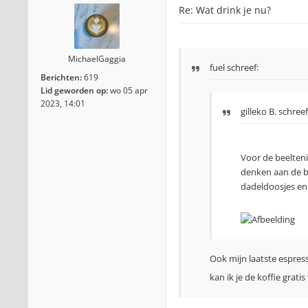
Re: Wat drink je nu?
MichaelGaggia
fuel schreef:
Berichten:
619
Lid geworden op:
wo 05 apr
2023, 14:01
gilleko B.
schreef
Voor de beelteni
denken aan de b
dadeldoosjes en 
Ook mijn laatste espre
kan ik je de koffie grati