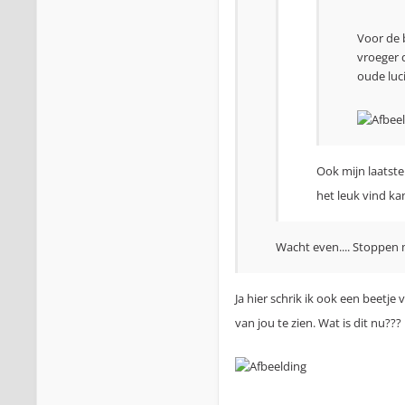
Voor de b
vroeger 
oude luc
Ook mijn laatst
het leuk vind kan
Wacht even.... Stoppen m
Ja hier schrik ik ook een beetje 
van jou te zien. Wat is dit nu???