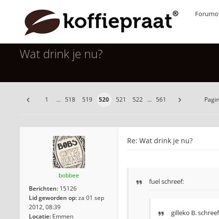
Forumov
Wat drink je nu?
1
…
518
519
520
521
522
…
561
Pagi
Re: Wat drink je nu?
bobbee
fuel schreef:
Berichten:
15126
Lid geworden op:
za 01 sep
2012, 08:39
gilleko B.
schreef
Locatie:
Emmen