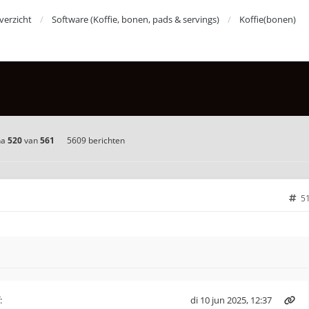
erzicht
Software (Koffie, bonen, pads & servings)
Koffie(bonen)
na
520
van
561
5609 berichten
5
:
di 10 jun 2025, 12:37