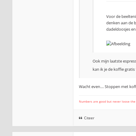
Voor de beelteni
denken aan de b
dadeldoosjes en 
Ook mijn laatste espre
kan ik je de koffie grati
Wacht even.... Stoppen met koff
Numbers are good but never loose the fo
Citeer