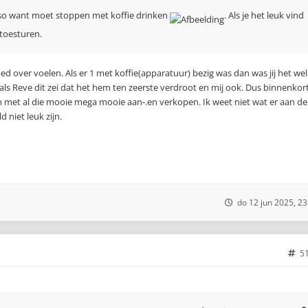
sso want moet stoppen met koffie drinken
. Als je het leuk vind
s toesturen.
oed over voelen. Als er 1 met koffie(apparatuur) bezig was dan was jij het wel
ls Reve dit zei dat het hem ten zeerste verdroot en mij ook. Dus binnenkor
 met al die mooie mega mooie aan-.en verkopen. Ik weet niet wat er aan de
d niet leuk zijn.
do 12 jun 2025, 23
5