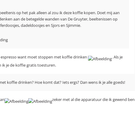
eeltenis op het pak alleen al zou ik deze koffie kopen. Doet mij aan
denken aan de betegelde wanden van De Gruyter, beeltenissen op
iferdoosjes, dadeldoosjes en Sjors en Sjimmie.
e espresso want moet stoppen met koffie drinken
. Als je
 ik je de koffie gratis toesturen.
et koffie drinken? Hoe komt dat? Iets ergs? Dan wens ik je alle goeds!
van
zeker met al die apparatuur die ik gewend ben