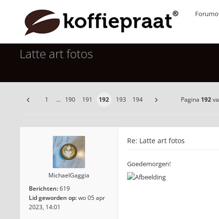
Forumov
Latte art fotos
1
…
190
191
192
193
194
Pagina
192
v
Re: Latte art fotos
Goedemorgen!
MichaelGaggia
Berichten:
619
Lid geworden op:
wo 05 apr
2023, 14:01