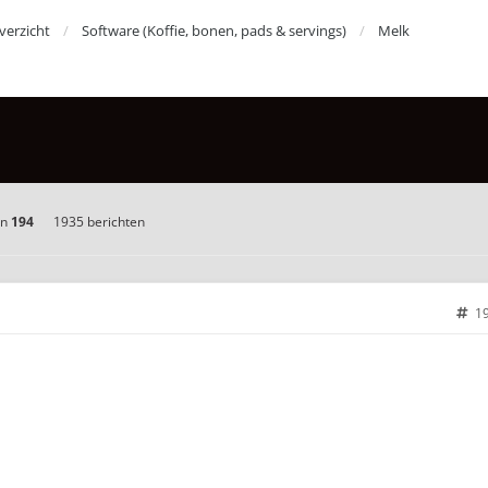
erzicht
Software (Koffie, bonen, pads & servings)
Melk
an
194
1935 berichten
1