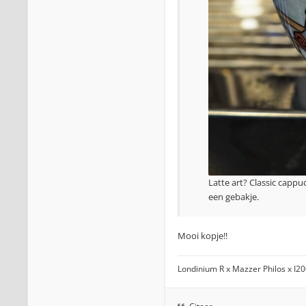
Latte art? Classic capp
een gebakje.
Mooi kopje!!
Londinium R x Mazzer Philos x I2