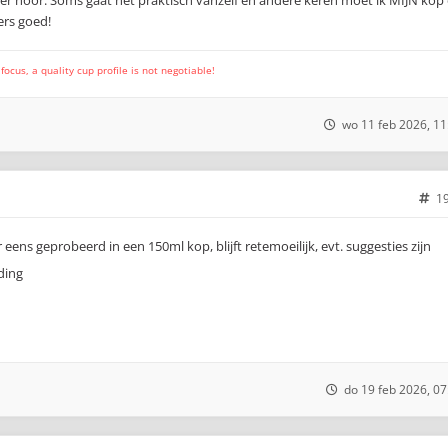
ver hoor. Soms gaat het praktisch vanzelf en andere keren moet ik MIJN kop 
ers goed!
cus, a quality cup profile is not negotiable!
wo 11 feb 2026, 11
1
ens geprobeerd in een 150ml kop, blijft retemoeilijk, evt. suggesties zijn
do 19 feb 2026, 07