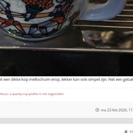
et een dikke kop melkschuim erop, lekker kan ook simpel zijn. Net een gebak
cus, a quality cup profile is not negotiable!
ma 23 feb 2026, 11
1