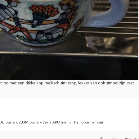
uccino met een dikke kop melkschuim erop, lekker kan ook simpel zijn. Net
00D burrs x 233M burrs x Varia AKU mini x The Force Tamper