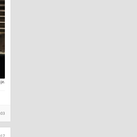
je.
:03
917