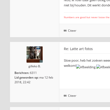
Nou, ik hoef daar geen uitleg o
niet bij houden. Dit werkt dond
Numbers are good but never loose the fo
Citeer
Re: Latte art fotos
Slow poor, heb het zoëven weer e
welkom!
gilleko B.
Berichten:
6311
Lid geworden op:
ma 12 feb
2018, 22:42
Citeer