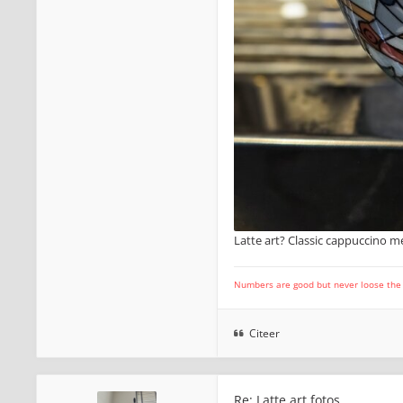
Latte art? Classic cappuccino m
Numbers are good but never loose the fo
Citeer
Re: Latte art fotos