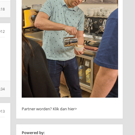
:18
912
:34
Partner worden?
Klik dan hier>
913
Powered by: