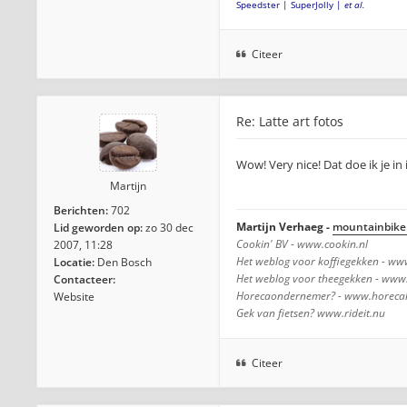
Speedster | SuperJolly |
et al.
Citeer
Re: Latte art fotos
Wow! Very nice! Dat doe ik je in
Martijn
Berichten:
702
Martijn Verhaeg -
mountainbike 
Lid geworden op:
zo 30 dec
Cookin' BV - www.cookin.nl
2007, 11:28
Het weblog voor koffiegekken - www
Locatie:
Den Bosch
Het weblog voor theegekken - www.
Contacteer:
Horecaondernemer? - www.horecako
Website
Gek van fietsen? www.rideit.nu
Citeer