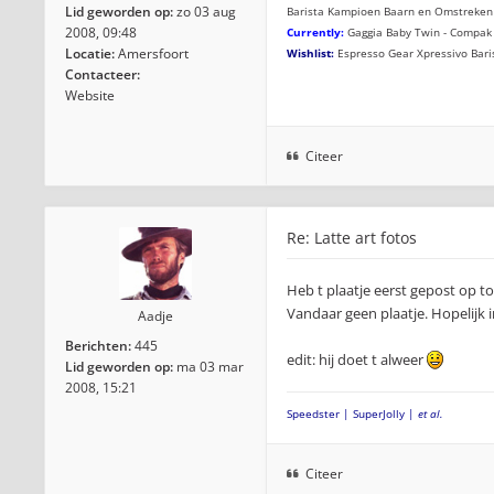
Lid geworden op:
zo 03 aug
Barista Kampioen Baarn en Omstreken
2008, 09:48
Currently:
Gaggia Baby Twin - Compak 
Locatie:
Amersfoort
Wishlist:
Espresso Gear Xpressivo Bari
Contacteer:
Website
Citeer
Re: Latte art fotos
Heb t plaatje eerst gepost op t
Vandaar geen plaatje. Hopelijk 
Aadje
Berichten:
445
edit: hij doet t alweer
Lid geworden op:
ma 03 mar
2008, 15:21
Speedster | SuperJolly |
et al.
Citeer