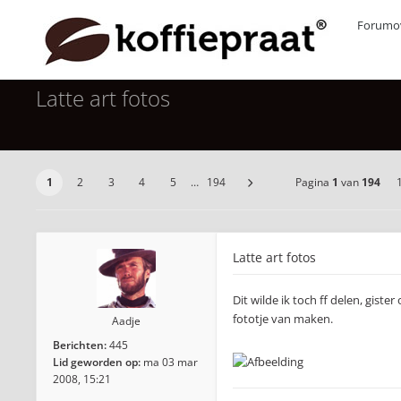
Forumov
Latte art fotos
1
2
3
4
5
…
194
Pagina
1
van
194
Latte art fotos
Dit wilde ik toch ff delen, gist
fototje van maken.
Aadje
Berichten:
445
Lid geworden op:
ma 03 mar
2008, 15:21