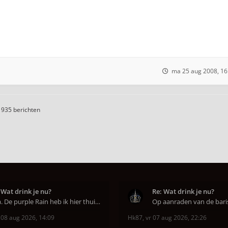
ma 25 aug 2008, 16
1935 berichten
 Wat drink je nu?
Re: Wat drink je nu?
Aha. De purple Rain heb ik hier thuis ook op de mo
 08 aug 2026, 14:09
Hk87
,
vr 07 aug 2026, 22:26