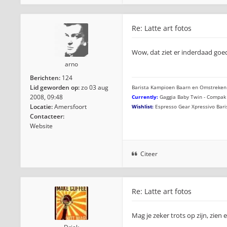
Re: Latte art fotos
Wow, dat ziet er inderdaad goed
arno
Berichten:
124
Lid geworden op:
zo 03 aug
Barista Kampioen Baarn en Omstreken
2008, 09:48
Currently:
Gaggia Baby Twin - Compak 
Locatie:
Amersfoort
Wishlist:
Espresso Gear Xpressivo Bari
Contacteer:
Website
Citeer
Re: Latte art fotos
Mag je zeker trots op zijn, zien e