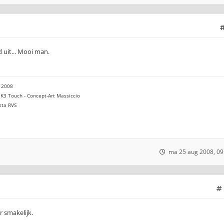
 uit... Mooi man.
 2008
K3 Touch - Concept-Art Massiccio
sta RVS
ma 25 aug 2008, 09
r smakelijk.