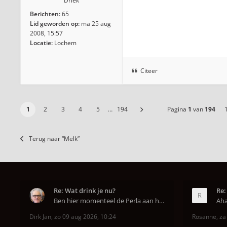
Driek
Berichten:
65
Lid geworden op:
ma 25 aug
2008, 15:57
Locatie:
Lochem
Citeer
1
2
3
4
5
…
194
Pagina
1
van
194
Terug naar “Melk”
Re: Wat drink je nu?
Re:
Ben hier momenteel de Perla aan het uitproberen. D
Dirk Jan
,
zo 09 aug 2026, 10:24
Rosanne
,
za