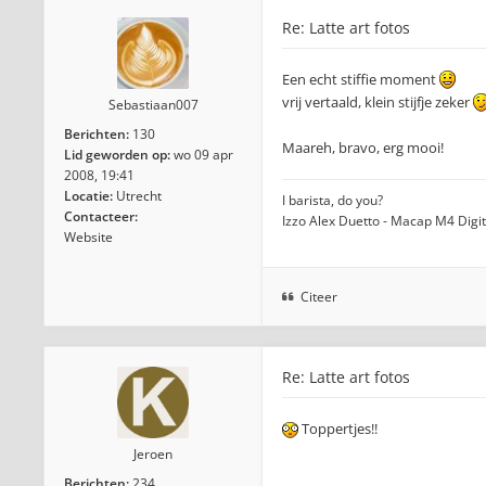
Re: Latte art fotos
Een echt stiffie moment
vrij vertaald, klein stijfje zeker
Sebastiaan007
Berichten:
130
Maareh, bravo, erg mooi!
Lid geworden op:
wo 09 apr
2008, 19:41
Locatie:
Utrecht
I barista, do you?
Contacteer:
Izzo Alex Duetto - Macap M4 Digi
Website
Citeer
Re: Latte art fotos
Toppertjes!!
Jeroen
Berichten:
234