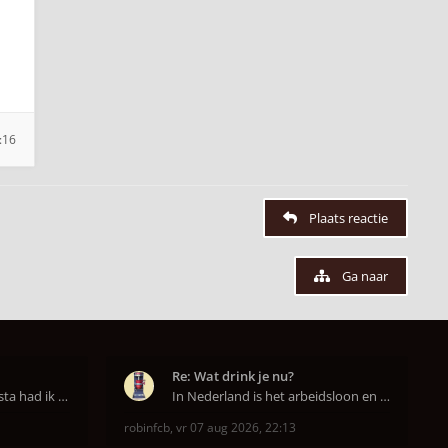
:16
Plaats reactie
Ga naar
Re: Wat drink je nu?
Op aanraden van de barista had ik Purple Rain maa
In Nederland is het arbeidsloon en de winkelhuur o
robinfcb
,
vr 07 aug 2026, 22:13