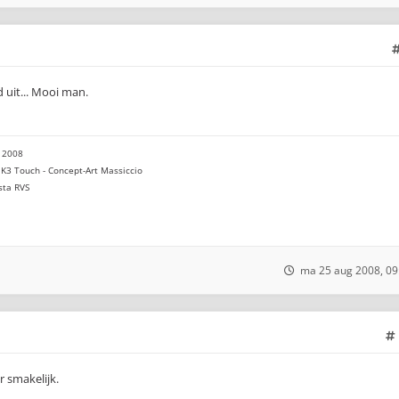
 uit... Mooi man.
 2008
K3 Touch - Concept-Art Massiccio
sta RVS
ma 25 aug 2008, 09
r smakelijk.