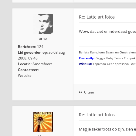
Re: Latte art fotos
Wow, dat ziet er inderdaad goed
arno
Berichten:
124
Lid geworden op:
zo 03 aug
Barista Kampioen Baarn en Omstreken
2008, 09:48
Currently:
Gaggia Baby Twin - Compak 
Locatie:
Amersfoort
Wishlist:
Espresso Gear Xpressivo Bari
Contacteer:
Website
Citeer
Re: Latte art fotos
Mag je zeker trots op zijn, zien e