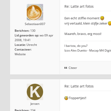
Re: Latte art fotos
Een echt stiffie moment
vrij vertaald, klein stijfje zeker
Sebastiaan007
Berichten:
130
Maareh, bravo, erg mooi!
Lid geworden op:
wo 09 apr
2008, 19:41
Locatie:
Utrecht
I barista, do you?
Contacteer:
Izzo Alex Duetto - Macap M4 Digi
Website
Citeer
Re: Latte art fotos
Toppertjes!!
Jeroen
Berichten:
234