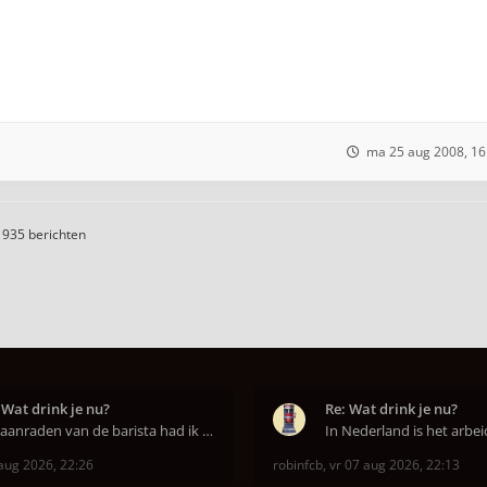
ma 25 aug 2008, 16
1935 berichten
 Wat drink je nu?
Re: Wat drink je nu?
Op aanraden van de barista had ik Purple Rain maa
aug 2026, 22:26
robinfcb
,
vr 07 aug 2026, 22:13