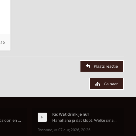
:16
Plaats reactie
Ga naar
Re: Wat drink je nu?
In Nederland is het arbeidsloon en de winkelhuur o
Hahahaha ja dat klopt. Welke smaak had je?? Ben
Rosanne
,
vr 07 aug 2026, 20:26