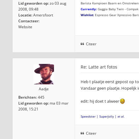
Lid geworden op:
zo 03 aug
Barista Kampioen Baarn en Omstreken
2008, 09:48
Currently:
Gaggia Baby Twin - Compak 
Locatie:
Amersfoort
Wishlist:
Espresso Gear Xpressivo Bari
Contacteer:
Website
Citeer
Re: Latte art fotos
Heb t plaatje eerst gepost op t
Vandaar geen plaatje. Hopelijk 
Aadje
Berichten:
445
edit: hij doet t alweer
Lid geworden op:
ma 03 mar
2008, 15:21
Speedster | SuperJolly |
et al.
Citeer