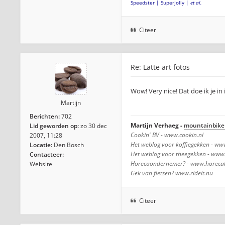
Speedster | SuperJolly |
et al.
Citeer
Re: Latte art fotos
Wow! Very nice! Dat doe ik je in
Martijn
Berichten:
702
Martijn Verhaeg -
mountainbike 
Lid geworden op:
zo 30 dec
Cookin' BV - www.cookin.nl
2007, 11:28
Het weblog voor koffiegekken - www
Locatie:
Den Bosch
Het weblog voor theegekken - www.
Contacteer:
Horecaondernemer? - www.horecako
Website
Gek van fietsen? www.rideit.nu
Citeer