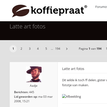
Forumov
Latte art fotos
1
2
3
4
5
…
194
Pagina
1
van
194
Latte art fotos
Dit wilde ik toch ff delen, gist
fototje van maken.
Aadje
Berichten:
445
Lid geworden op:
ma 03 mar
2008, 15:21