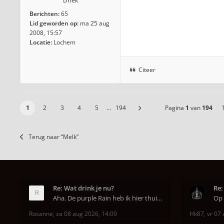
Driek
Berichten:
65
Lid geworden op:
ma 25 aug
2008, 15:57
Locatie:
Lochem
Citeer
1
2
3
4
5
…
194
Pagina
1
van
194
Terug naar “Melk”
Re: Wat drink je nu?
Re:
Aha. De purple Rain heb ik hier thuis ook op de mo
Rosanne
,
za 08 aug 2026, 14:09
Hk87
,
vr 07 