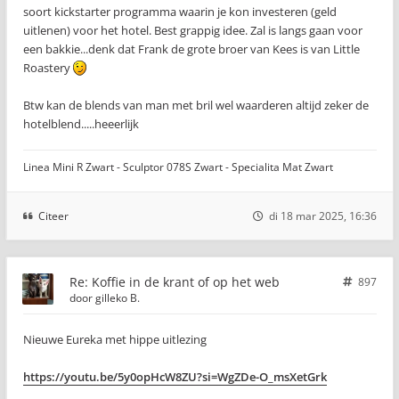
soort kickstarter programma waarin je kon investeren (geld
uitlenen) voor het hotel. Best grappig idee. Zal is langs gaan voor
een bakkie...denk dat Frank de grote broer van Kees is van Little
Roastery
Btw kan de blends van man met bril wel waarderen altijd zeker de
hotelblend.....heeerlijk
Linea Mini R Zwart - Sculptor 078S Zwart - Specialita Mat Zwart
Citeer
di 18 mar 2025, 16:36
Re: Koffie in de krant of op het web
897
door
gilleko B.
Nieuwe Eureka met hippe uitlezing
https://youtu.be/5y0opHcW8ZU?si=WgZDe-O_msXetGrk