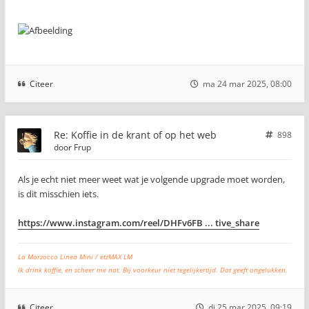
Citeer
ma 24 mar 2025, 08:00
Re: Koffie in de krant of op het web
898
door
Frup
Als je echt niet meer weet wat je volgende upgrade moet worden,
is dit misschien iets.
https://www.instagram.com/reel/DHFv6FB ... tive_share
La Marzocco Linea Mini / etzMAX LM
Ik drink koffie, en scheer me nat. Bij voorkeur niet tegelijkertijd. Dat geeft ongelukken.
Citeer
di 25 mar 2025, 09:19