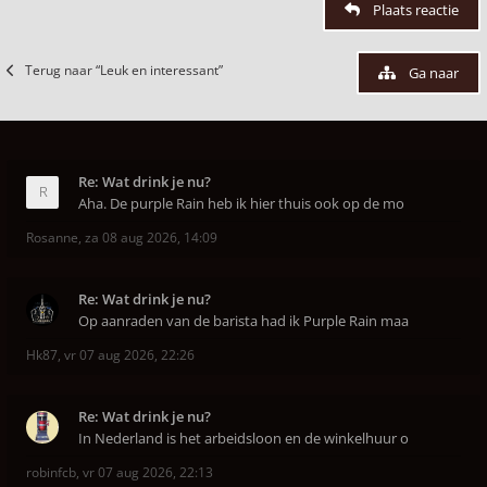
Plaats reactie
Terug naar “Leuk en interessant”
Ga naar
Re: Wat drink je nu?
Aha. De purple Rain heb ik hier thuis ook op de mo
Rosanne
,
za 08 aug 2026, 14:09
Re: Wat drink je nu?
Op aanraden van de barista had ik Purple Rain maa
Hk87
,
vr 07 aug 2026, 22:26
Re: Wat drink je nu?
In Nederland is het arbeidsloon en de winkelhuur o
robinfcb
,
vr 07 aug 2026, 22:13