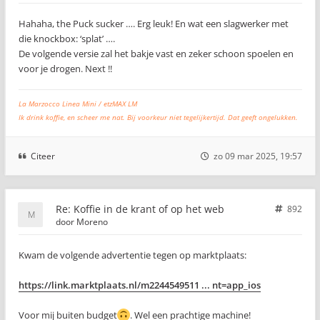
Hahaha, the Puck sucker …. Erg leuk! En wat een slagwerker met
die knockbox: ‘splat’ ….
De volgende versie zal het bakje vast en zeker schoon spoelen en
voor je drogen. Next !!
La Marzocco Linea Mini / etzMAX LM
Ik drink koffie, en scheer me nat. Bij voorkeur niet tegelijkertijd. Dat geeft ongelukken.
Citeer
zo 09 mar 2025, 19:57
Re: Koffie in de krant of op het web
892
door
Moreno
Kwam de volgende advertentie tegen op marktplaats:
https://link.marktplaats.nl/m2244549511 ... nt=app_ios
Voor mij buiten budget
. Wel een prachtige machine!