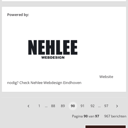
Powered by:
Website
nodig? Check Nehlee Webdesign Eindhoven
1
…
88
89
90
91
92
…
97
Pagina
90
van
97
967 berichten