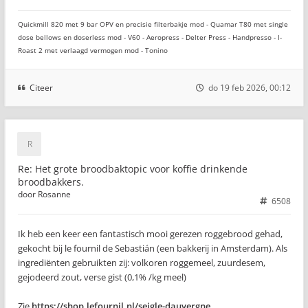
Quickmill 820 met 9 bar OPV en precisie filterbakje mod - Quamar T80 met single
dose bellows en doserless mod - V60 - Aeropress - Delter Press - Handpresso - I-
Roast 2 met verlaagd vermogen mod - Tonino
Citeer
do 19 feb 2026, 00:12
Re: Het grote broodbaktopic voor koffie drinkende
broodbakkers.
door
Rosanne
6508
Ik heb een keer een fantastisch mooi gerezen roggebrood gehad,
gekocht bij le fournil de Sebastián (een bakkerij in Amsterdam). Als
ingrediënten gebruikten zij: volkoren roggemeel, zuurdesem,
gejodeerd zout, verse gist (0,1% /kg meel)
Zie
https://shop.lefournil.nl/seigle-dauvergne