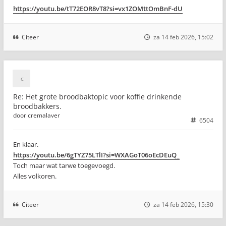
https://youtu.be/tT72EOR8vT8?si=vx1ZOMttOmBnF-dU
Citeer
za 14 feb 2026, 15:02
Re: Het grote broodbaktopic voor koffie drinkende
broodbakkers.
door
cremalaver
6504
En klaar.
https://youtu.be/6gTYZ75LTlI?si=WXAGoT06oEcDEuQ_
Toch maar wat tarwe toegevoegd.
Alles volkoren.
Citeer
za 14 feb 2026, 15:30