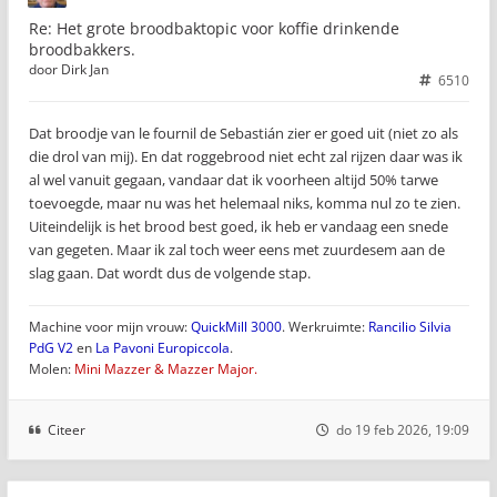
Re: Het grote broodbaktopic voor koffie drinkende
broodbakkers.
door
Dirk Jan
6510
Dat broodje van le fournil de Sebastián zier er goed uit (niet zo als
die drol van mij). En dat roggebrood niet echt zal rijzen daar was ik
al wel vanuit gegaan, vandaar dat ik voorheen altijd 50% tarwe
toevoegde, maar nu was het helemaal niks, komma nul zo te zien.
Uiteindelijk is het brood best goed, ik heb er vandaag een snede
van gegeten. Maar ik zal toch weer eens met zuurdesem aan de
slag gaan. Dat wordt dus de volgende stap.
Machine voor mijn vrouw:
QuickMill 3000
. Werkruimte:
Rancilio Silvia
PdG V2
en
La Pavoni Europiccola
.
Molen:
Mini Mazzer & Mazzer Major.
Citeer
do 19 feb 2026, 19:09