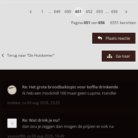
1
…
649
650
651
652
653
…
656
Pagina
651
van
656
6551 berichten
Plaats reactie
Terug naar “De Huiskamer”
Ga naar
Re: Het grote broodbaktopic voor koffie drinkende
Ik heb een mockmill 100 maar geen Lupine. Handlei
bobbee
,
zo 09 aug 2026, 23:25
Re: Wat drink je nu?
dan zou je zeggen dan mogen de prijzen er ook na
youssef88
,
zo 09 aug 2026, 19:49