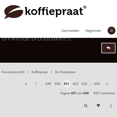
Het grote broodbaktopic voor koffie
Aanmelden
Registreer
drinkende broodbakkers.
Forumoverzicht
Koffiepraat
De Huiskamer
1
…
649
650
651
652
653
…
656
Pagina
651
van
656
6551 berichten