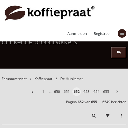
Het grote broodbaktopic voor koffie
Aanmelden
Registreer
drinkende broodbakkers.
Forumoverzicht
Koffiepraat
De Huiskamer
1
…
650
651
652
653
654
655
Pagina
652
van
655
6549 berichten