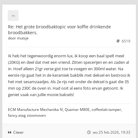
Re: Het grote broodbaktopic voor koffie drinkende
broodbakkers.
door
mutsje
6519
Ik heb het tegenwoordig enorm lux, ik koop een baal spelt meel
(20KG) en deel dat met een vriend. Zitten specerijen en en zaden al
in. Hoef alleen 21gr verse gist toe te voegen en 300ml water. Na
eerste rijs gaat het in de keramiek bakblik met deksel en bestrooi ik
het met sesamzaadjes. Als 2e rijs net onder de deksel is gaat die 35
min op 230C de oven in. Had ooit al eens foto ervan getoont. Ik
geniet vaak van jullie mooie baksels!
ECM Manufacture Mechanika IV, Quamar M80E, coffeelab tamper,
fancy atag stoomoven
Citeer
wo 25 feb 2026, 19:33