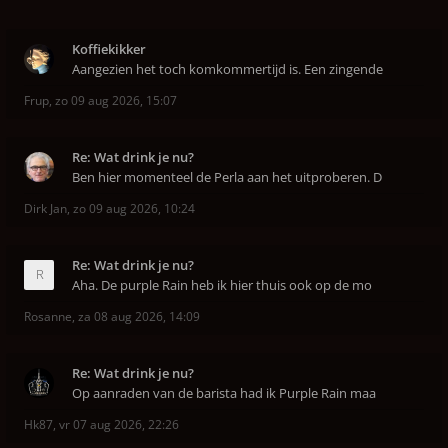
Koffiekikker
Aangezien het toch komkommertijd is. Een zingende
Frup
,
zo 09 aug 2026, 15:07
Re: Wat drink je nu?
Ben hier momenteel de Perla aan het uitproberen. D
Dirk Jan
,
zo 09 aug 2026, 10:24
Re: Wat drink je nu?
Aha. De purple Rain heb ik hier thuis ook op de mo
Rosanne
,
za 08 aug 2026, 14:09
Re: Wat drink je nu?
Op aanraden van de barista had ik Purple Rain maa
Hk87
,
vr 07 aug 2026, 22:26