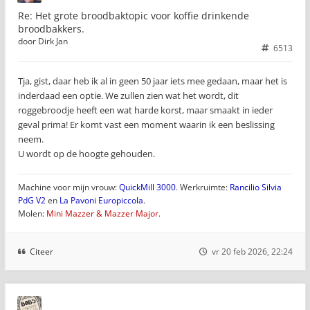
Re: Het grote broodbaktopic voor koffie drinkende
broodbakkers.
door
Dirk Jan
6513
Tja, gist, daar heb ik al in geen 50 jaar iets mee gedaan, maar het is
inderdaad een optie. We zullen zien wat het wordt, dit
roggebroodje heeft een wat harde korst, maar smaakt in ieder
geval prima! Er komt vast een moment waarin ik een beslissing
neem.
U wordt op de hoogte gehouden.
Machine voor mijn vrouw:
QuickMill 3000
. Werkruimte:
Rancilio Silvia
PdG V2
en
La Pavoni Europiccola
.
Molen:
Mini Mazzer & Mazzer Major.
Citeer
vr 20 feb 2026, 22:24