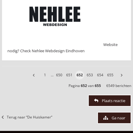
Website
nodig? Check Nehlee Webdesign Eindhoven
1
…
650
651
652
653
654
655
Pagina
652
van
655
6549 berichten
Plaats reactie
Terug naar “De Huiskamer”
Ga naar