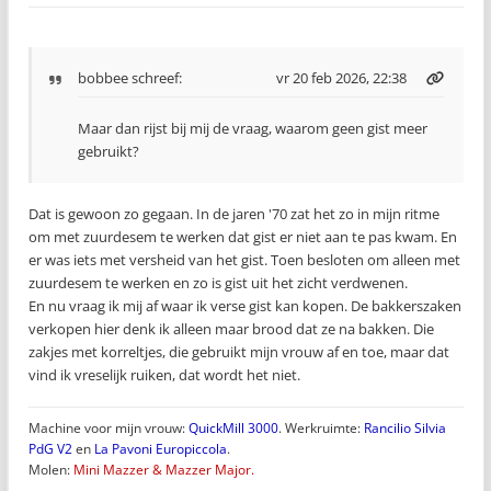
bobbee
schreef:
vr 20 feb 2026, 22:38
Maar dan rijst bij mij de vraag, waarom geen gist meer
gebruikt?
Dat is gewoon zo gegaan. In de jaren '70 zat het zo in mijn ritme
om met zuurdesem te werken dat gist er niet aan te pas kwam. En
er was iets met versheid van het gist. Toen besloten om alleen met
zuurdesem te werken en zo is gist uit het zicht verdwenen.
En nu vraag ik mij af waar ik verse gist kan kopen. De bakkerszaken
verkopen hier denk ik alleen maar brood dat ze na bakken. Die
zakjes met korreltjes, die gebruikt mijn vrouw af en toe, maar dat
vind ik vreselijk ruiken, dat wordt het niet.
Machine voor mijn vrouw:
QuickMill 3000
. Werkruimte:
Rancilio Silvia
PdG V2
en
La Pavoni Europiccola
.
Molen:
Mini Mazzer & Mazzer Major.