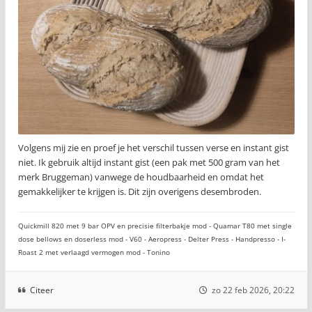
Volgens mij zie en proef je het verschil tussen verse en instant gist
niet. Ik gebruik altijd instant gist (een pak met 500 gram van het
merk Bruggeman) vanwege de houdbaarheid en omdat het
gemakkelijker te krijgen is. Dit zijn overigens desembroden.
Quickmill 820 met 9 bar OPV en precisie filterbakje mod - Quamar T80 met single
dose bellows en doserless mod - V60 - Aeropress - Delter Press - Handpresso - I-
Roast 2 met verlaagd vermogen mod - Tonino
Citeer
zo 22 feb 2026, 20:22