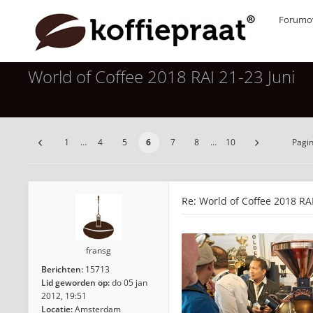
Forumov
World of Coffee 2018 RAI 21-23 Juni
1
…
4
5
6
7
8
…
10
Pagi
Re: World of Coffee 2018 RAI
fransg
Berichten:
15713
Lid geworden op:
do 05 jan
2012, 19:51
Locatie:
Amsterdam