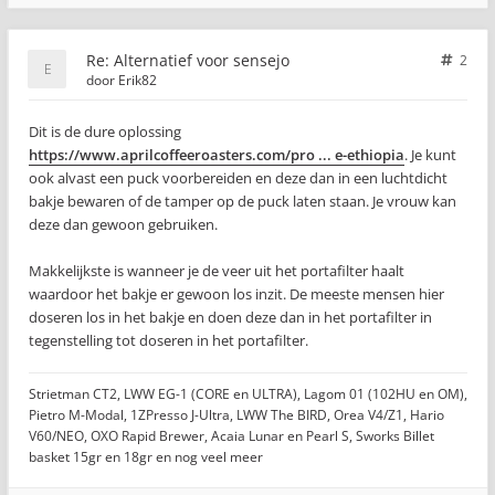
Re: Alternatief voor sensejo
2
door
Erik82
Dit is de dure oplossing
https://www.aprilcoffeeroasters.com/pro ... e-ethiopia
. Je kunt
ook alvast een puck voorbereiden en deze dan in een luchtdicht
bakje bewaren of de tamper op de puck laten staan. Je vrouw kan
deze dan gewoon gebruiken.
Makkelijkste is wanneer je de veer uit het portafilter haalt
waardoor het bakje er gewoon los inzit. De meeste mensen hier
doseren los in het bakje en doen deze dan in het portafilter in
tegenstelling tot doseren in het portafilter.
Strietman CT2, LWW EG-1 (CORE en ULTRA), Lagom 01 (102HU en OM),
Pietro M-Modal, 1ZPresso J-Ultra, LWW The BIRD, Orea V4/Z1, Hario
V60/NEO, OXO Rapid Brewer, Acaia Lunar en Pearl S, Sworks Billet
basket 15gr en 18gr en nog veel meer