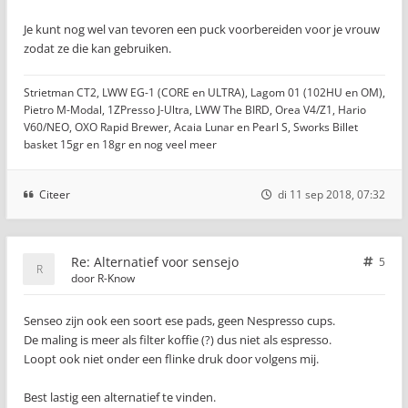
Je kunt nog wel van tevoren een puck voorbereiden voor je vrouw
zodat ze die kan gebruiken.
Strietman CT2, LWW EG-1 (CORE en ULTRA), Lagom 01 (102HU en OM),
Pietro M-Modal, 1ZPresso J-Ultra, LWW The BIRD, Orea V4/Z1, Hario
V60/NEO, OXO Rapid Brewer, Acaia Lunar en Pearl S, Sworks Billet
basket 15gr en 18gr en nog veel meer
Citeer
di 11 sep 2018, 07:32
Re: Alternatief voor sensejo
5
door
R-Know
Senseo zijn ook een soort ese pads, geen Nespresso cups.
De maling is meer als filter koffie (?) dus niet als espresso.
Loopt ook niet onder een flinke druk door volgens mij.
Best lastig een alternatief te vinden.