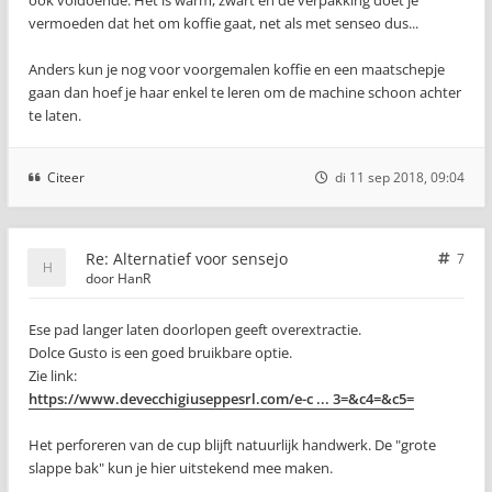
ook voldoende. Het is warm, zwart en de verpakking doet je
vermoeden dat het om koffie gaat, net als met senseo dus...
Anders kun je nog voor voorgemalen koffie en een maatschepje
gaan dan hoef je haar enkel te leren om de machine schoon achter
te laten.
Citeer
di 11 sep 2018, 09:04
Re: Alternatief voor sensejo
7
door
HanR
Ese pad langer laten doorlopen geeft overextractie.
Dolce Gusto is een goed bruikbare optie.
Zie link:
https://www.devecchigiuseppesrl.com/e-c ... 3=&c4=&c5=
Het perforeren van de cup blijft natuurlijk handwerk. De "grote
slappe bak" kun je hier uitstekend mee maken.