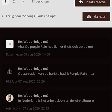
1
2
11 berichten
Plaats reactie
Terug naar “Servings, Pads en Cups”
Ga naar
Re: Wat drink je nu?
Aha. De purple Rain heb ik hier thuis ook op de mo
Rosanne
,
za 08 aug 2026, 14:09
Re: Wat drink je nu?
Op aanraden van de barista had ik Purple Rain maa
Hk87
,
vr 07 aug 2026, 22:26
Re: Wat drink je nu?
In Nederland is het arbeidsloon en de winkelhuur o
robinfcb
,
vr 07 aug 2026, 22:13