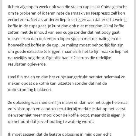
Ik heb afgelopen week ook van die stalen cupjes uit China gekocht
om te proberen of ik tenminste de smaak van Nespresso zelf kon
verbeteren.. Net als anderen liep ik er tegen aan dat er echt weinig
koffie in de cups gaat. Je kunt dan ook niet meer dan 20 ml koffie
zetten met de inhoud van een cupje zonder dat het body gaat
missen. Heb dan ook enorm lopen spelen met de maling en de
hoeveelheid koffie in de cup. De maling moest behoorlijk fijn zijn
om goede extractie te krijgen, maar als ik het te fijn maakte liep het
nauwelijks nog door. Eigenlijk had ik 2 setups die redelijke
resultaten opleverde.
Heel fijn malen en dan het cupje aangedrukt net niet helemaal vol
maken opdat de koffie kan uitzetten zonder dat het de
doorstroming blokkeert.
2e oplossing was medium fijn malen en dan wel het cupje helemaal
vol volstoppen en aandrukken. Hierbij merkte je dat op het laatst
de water niet meer mooi door de koffie loopt, maar dit is eigenlijk
op het punt dat je verhouding te waterig wordt.
Ik moet zeggen dat de laatste oplossing in mijn ogen echt