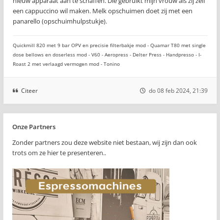
nieuw apparaat aan te schaffen. Die gebruikt mijn vrouw als zij zelf
een cappuccino wil maken. Melk opschuimen doet zij met een
panarello (opschuimhulpstukje).
Quickmill 820 met 9 bar OPV en precisie filterbakje mod - Quamar T80 met single
dose bellows en doserless mod - V60 - Aeropress - Delter Press - Handpresso - I-
Roast 2 met verlaagd vermogen mod - Tonino
Citeer
do 08 feb 2024, 21:39
Onze Partners
Zonder partners zou deze website niet bestaan, wij zijn dan ook
trots om ze hier te presenteren..