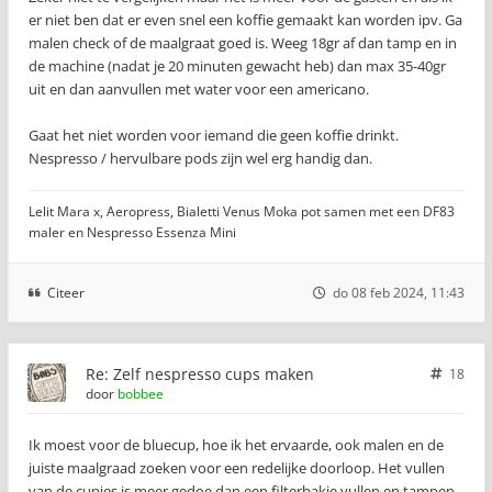
er niet ben dat er even snel een koffie gemaakt kan worden ipv. Ga
malen check of de maalgraat goed is. Weeg 18gr af dan tamp en in
de machine (nadat je 20 minuten gewacht heb) dan max 35-40gr
uit en dan aanvullen met water voor een americano.
Gaat het niet worden voor iemand die geen koffie drinkt.
Nespresso / hervulbare pods zijn wel erg handig dan.
Lelit Mara x, Aeropress, Bialetti Venus Moka pot samen met een DF83
maler en Nespresso Essenza Mini
Citeer
do 08 feb 2024, 11:43
Re: Zelf nespresso cups maken
18
door
bobbee
Ik moest voor de bluecup, hoe ik het ervaarde, ook malen en de
juiste maalgraad zoeken voor een redelijke doorloop. Het vullen
van de cupjes is meer gedoe dan een filterbakje vullen en tampen