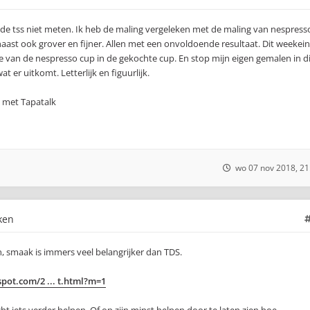
 de tss niet meten. Ik heb de maling vergeleken met de maling van nespress
aast ook grover en fijner. Allen met een onvoldoende resultaat. Dit weekei
fie van de nespresso cup in de gekochte cup. En stop mijn eigen gemalen in d
er uitkomt. Letterlijk en figuurlijk.
 met Tapatalk
wo 07 nov 2018, 21
ken
n, smaak is immers veel belangrijker dan TDS.
spot.com/2 ... t.html?m=1