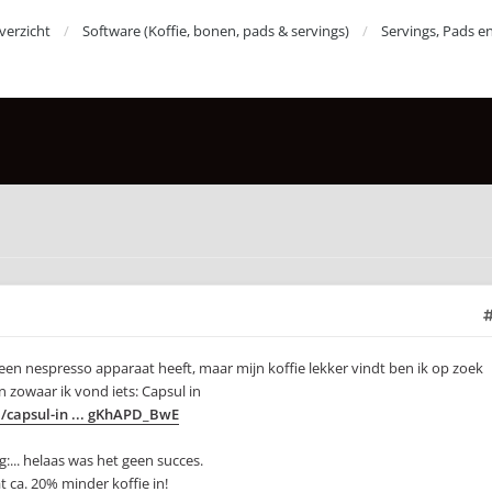
erzicht
Software (Koffie, bonen, pads & servings)
Servings, Pads e
een nespresso apparaat heeft, maar mijn koffie lekker vindt ben ik op zoek
en zowaar ik vond iets: Capsul in
l/capsul-in ... gKhAPD_BwE
:... helaas was het geen succes.
t ca. 20% minder koffie in!