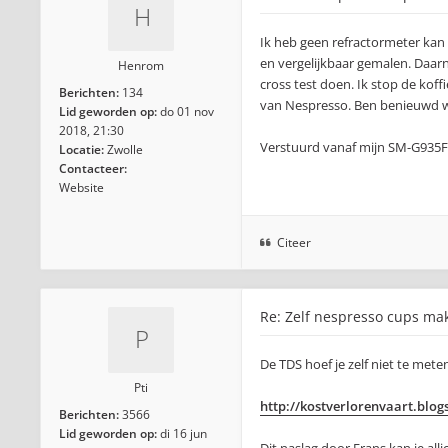
Ik heb geen refractormeter kan
en vergelijkbaar gemalen. Daarn
Henrom
cross test doen. Ik stop de kof
Berichten:
134
van Nespresso. Ben benieuwd wat 
Lid geworden op:
do 01 nov
2018, 21:30
Verstuurd vanaf mijn SM-G935F
Locatie:
Zwolle
Contacteer:
Website
Citeer
Re: Zelf nespresso cups ma
De TDS hoef je zelf niet te mete
Pti
http://kostverlorenvaart.blog
Berichten:
3566
Lid geworden op:
di 16 jun