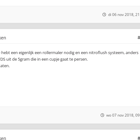
di 06 nov 2018, 21
ken
e hebt een eigenlijk een rollermaler nodig en een nitroflush systeem, anders
DS uit de 5gram die in een cupje gaat te persen.
taten.
wo 07 nov 2018, 09
ken