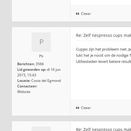
Citeer
Re: Zelf nespresso cups ma
Cupjes zijn het probleem niet. J
lukt het je nooit om de nodige T
Pti
Uitbesteden levert betere resul
Berichten:
3566
Lid geworden op:
di 16 jun
2015, 15:43
Locatie:
Costa del Egmond
Contacteer:
Website
Citeer
Re: Zelf nespresso cups ma