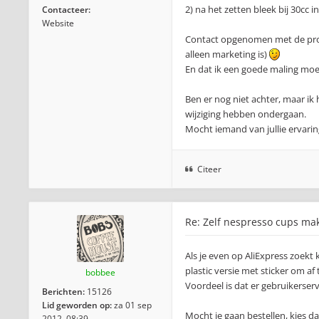
2) na het zetten bleek bij 30cc i
Contacteer:
Website
Contact opgenomen met de produc
alleen marketing is)
En dat ik een goede maling mo
Ben er nog niet achter, maar ik
wijziging hebben ondergaan.
Mocht iemand van jullie ervarin
Citeer
Re: Zelf nespresso cups ma
Als je even op AliExpress zoekt
plastic versie met sticker om af t
bobbee
Voordeel is dat er gebruikerser
Berichten:
15126
Lid geworden op:
za 01 sep
Mocht je gaan bestellen, kies da
2012, 08:39