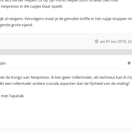
icht iets verder helpen. Of op zijn minst helpen door te laten zien hoe
 nespresso in die cupjes klaar speelt.
lijk al nergens. Vervolgens moet je de gemalen koffie in het cupje stoppen m
lgende grote vijand.
wo 07 nov 2018, 22
ken
met de Kongo van Nespresso. Ik ken geen rollenmaler, als techneut kan ik mi
reikt een rollermaler andere cruciale aspecten dan de fijnheid van de maling?
 met Tapatalk