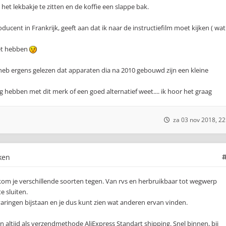
n het lekbakje te zitten en de koffie een slappe bak.
ent in Frankrijk, geeft aan dat ik naar de instructiefilm moet kijken ( wat
et hebben
 heb ergens gelezen dat apparaten dia na 2010 gebouwd zijn een kleine
g hebben met dit merk of een goed alternatief weet.... ik hoor het graag
za 03 nov 2018, 22
ken
 kom je verschillende soorten tegen. Van rvs en herbruikbaar tot wegwerp
e sluiten.
varingen bijstaan en je dus kunt zien wat anderen ervan vinden.
n altijd als verzendmethode AliExpress Standart shipping. Snel binnen, bij