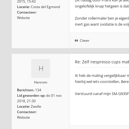
Dit naslag door Frans kan je all
2015, 15:43
ongelofelijk knap hetgeen is dat
Locatie:
Costa del Egmond
Contacteer:
Website
Zonder rollermaler ben je eigen
inert gas want oxidatie is de vo
Citeer
Re: Zelf nespresso cups ma
Ik heb de maling vergelijkbaar 
hierbij wel iets voorstellen. Be
Henrom
Berichten:
134
Verstuurd vanaf mijn SM-G935F
Lid geworden op:
do 01 nov
2018, 21:30
Locatie:
Zwolle
Contacteer:
Website