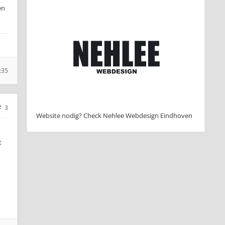
en
:35
3
Website nodig? Check Nehlee Webdesign Eindhoven
t