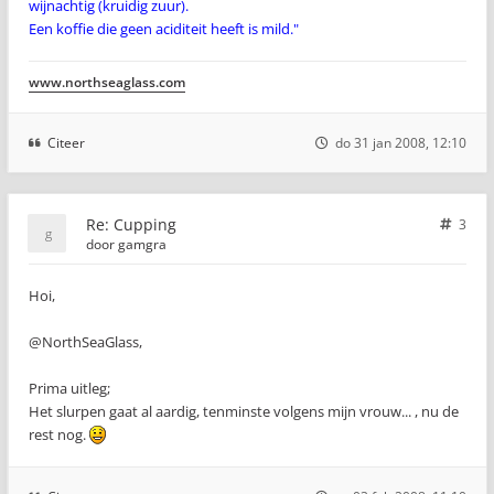
wijnachtig (kruidig zuur).
Een koffie die geen aciditeit heeft is mild."
www.northseaglass.com
Citeer
do 31 jan 2008, 12:10
Re: Cupping
3
door
gamgra
Hoi,
@NorthSeaGlass,
Prima uitleg;
Het slurpen gaat al aardig, tenminste volgens mijn vrouw... , nu de
rest nog.