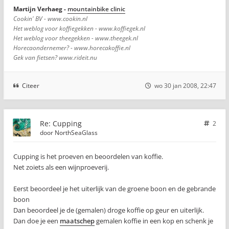
Martijn Verhaeg -
mountainbike clinic
Cookin' BV - www.cookin.nl
Het weblog voor koffiegekken - www.koffiegek.nl
Het weblog voor theegekken - www.theegek.nl
Horecaondernemer? - www.horecakoffie.nl
Gek van fietsen? www.rideit.nu
Citeer
wo 30 jan 2008, 22:47
Re: Cupping
2
door
NorthSeaGlass
Cupping is het proeven en beoordelen van koffie.
Net zoiets als een wijnproeverij.
Eerst beoordeel je het uiterlijk van de groene boon en de gebrande
boon
Dan beoordeel je de (gemalen) droge koffie op geur en uiterlijk.
Dan doe je een
maatschep
gemalen koffie in een kop en schenk je