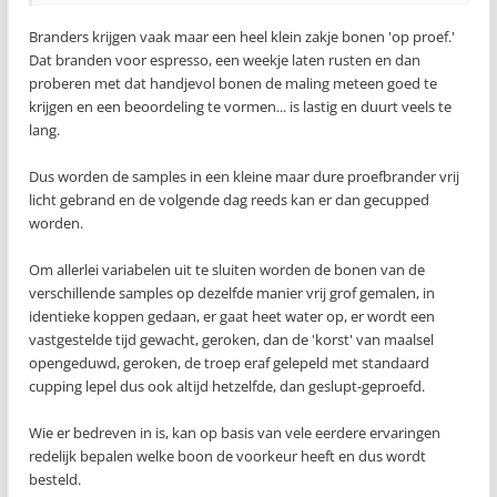
Branders krijgen vaak maar een heel klein zakje bonen 'op proef.'
Dat branden voor espresso, een weekje laten rusten en dan
proberen met dat handjevol bonen de maling meteen goed te
krijgen en een beoordeling te vormen... is lastig en duurt veels te
lang.
Dus worden de samples in een kleine maar dure proefbrander vrij
licht gebrand en de volgende dag reeds kan er dan gecupped
worden.
Om allerlei variabelen uit te sluiten worden de bonen van de
verschillende samples op dezelfde manier vrij grof gemalen, in
identieke koppen gedaan, er gaat heet water op, er wordt een
vastgestelde tijd gewacht, geroken, dan de 'korst' van maalsel
opengeduwd, geroken, de troep eraf gelepeld met standaard
cupping lepel dus ook altijd hetzelfde, dan geslupt-geproefd.
Wie er bedreven in is, kan op basis van vele eerdere ervaringen
redelijk bepalen welke boon de voorkeur heeft en dus wordt
besteld.