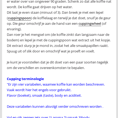
er water over van ongeveer 90 graden. Schenk zo dat alle koffie nat
wordt. De koffie gaat drijven op het water.
Dit laat je even staan (minuut of 3). Dan breek je met een lepel
(
cuppingspoon
) de koffielaag en terwijl je dat doet, snuif je de geur
op. Die geur omschrijf je aan de hand van een
cuppingwheel
(of
ervaring).
Dan roer je het mengsel om (de koffie zinkt dan langzaam naar de
bodem) en lepel je met de cuppingspoon wat extract uit het kopje.
Dit extract slurp je je mond in, zodat het alle smaakpapillen raakt.
Spuug uit of slik door en omschrijf wat je proeft en voelt.
Je kunt je voorstellen dat je dit doet van een paar soorten tegelijk
om de verschillen en overeenkomsten te bepalen.
Cupping terminologie
"Er zijn vier variabelen, waamee koffie kan worden beschreven.
Vaak wordt hier het engels voor gebruikt.
Flavor (boeket), smaak (taste), body en aciditeit.
Deze variabelen kunnen alsvolgt verder omschreven worden .
Vol en rijk zeggen iets over 1) aroma 2) smaak 3)body.