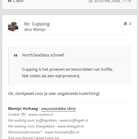
Citeer
zo 03 feb 2008, 11:10
Re: Cupping
4
door
Martijn
NorthSeaGlass schreef:
Cupping is het proeven en beoordelen van koffie.
Net zoiets als een wijnproeverij.
Ok, dankjewel voor je zeer uitgebreide toelichting!
Martijn Verhaeg -
mountainbike clinic
Cookin' BV - www.cookin.nl
Het weblog voor koffiegekken - www.koffiegek.nl
Het weblog voor theegekken - www.theegek.nl
Horecaondernemer? - www.horecakoffie.nl
Gek van fietsen? www.rideit.nu