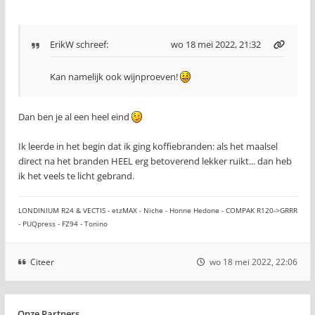
ErikW
schreef:
wo 18 mei 2022, 21:32
Kan namelijk ook wijnproeven!
Dan ben je al een heel eind
Ik leerde in het begin dat ik ging koffiebranden: als het maalsel
direct na het branden HEEL erg betoverend lekker ruikt... dan heb
ik het veels te licht gebrand.
LONDINIUM R24 & VECTIS - etzMAX - Niche - Honne Hedone - COMPAK R120->GRRR
- PUQpress - FZ94 - Tonino
Citeer
wo 18 mei 2022, 22:06
Onze Partners