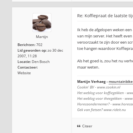
Re: Koffiepraat de laatste ti
Ik heb de afgelopen weken een
van mijn server. Het heeft even
Martijn
veroorzaakt te zijn door een scr
Berichten:
702
toe hangen waardoor Koffiepraa
Lid geworden op:
zo 30 dec
2007, 11:28
Als het goed is, zou het nu ver
Locatie:
Den Bosch
maar weten.
Contacteer:
Website
Martijn Verhaeg -
mountainbike 
Cookin' BV - www.cookin.nl
Het weblog voor koffiegekken - www
Het weblog voor theegekken - www.
Horecaondernemer? - www.horecako
Gek van fietsen? www.rideit.nu
Citeer