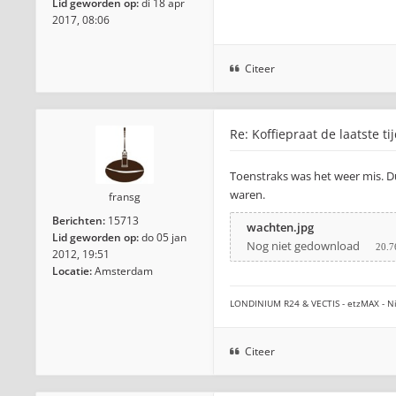
Lid geworden op:
di 18 apr
2017, 08:06
Citeer
Re: Koffiepraat de laatste ti
Toenstraks was het weer mis. Du
waren.
fransg
Berichten:
15713
wachten.jpg
Lid geworden op:
do 05 jan
Nog niet gedownload
20.7
2012, 19:51
Locatie:
Amsterdam
LONDINIUM R24 & VECTIS - etzMAX - Ni
Citeer