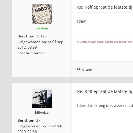
Re: Koffiepraat de laatste ti
Idem
bobbee
Berichten:
15126
Lid geworden op:
za 01 sep
Numbers are good but never loose the fo
2012, 08:39
Locatie:
Emmen
Citeer
Re: Koffiepraat de laatste ti
Idemdito, kreeg ook weer een 
hifivoice
Berichten:
37
Lid geworden op:
vr 22 feb
2019, 21:36