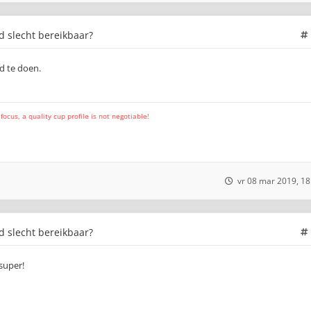
jd slecht bereikbaar?
ed te doen.
cus, a quality cup profile is not negotiable!
vr 08 mar 2019, 18
jd slecht bereikbaar?
super!