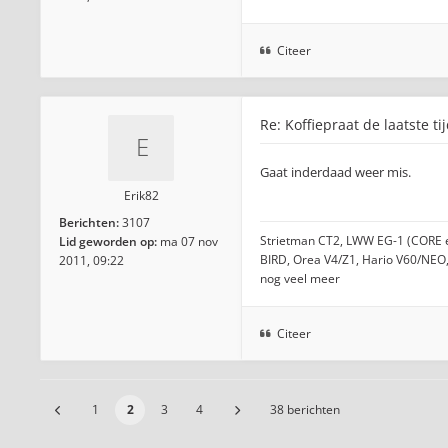
Citeer
Re: Koffiepraat de laatste ti
Gaat inderdaad weer mis.
Erik82
Berichten:
3107
Strietman CT2, LWW EG-1 (CORE e
Lid geworden op:
ma 07 nov
BIRD, Orea V4/Z1, Hario V60/NEO,
2011, 09:22
nog veel meer
Citeer
1
2
3
4
38 berichten