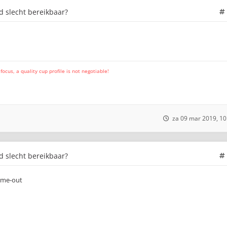
jd slecht bereikbaar?
cus, a quality cup profile is not negotiable!
za 09 mar 2019, 10
jd slecht bereikbaar?
time-out