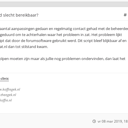
jd slecht bereikbaar?
 aantal aanpassingen gedaan en regelmatig contact gehad met de beheerde
 geduurd om te achterhalen waar het probleem in zat. Het probleem lijkt
ipt dat door de forumsoftware gebruikt werd. Dit script bleef blijkbaar af en
t.nl dan tot stilstand kwam.
holpen moeten zijn maar als jullie nog problemen ondervinden, dan laat het
clinic
.koffiegek.nl
theegek.nl
ffie.nl
vr 08 mar 2019, 18