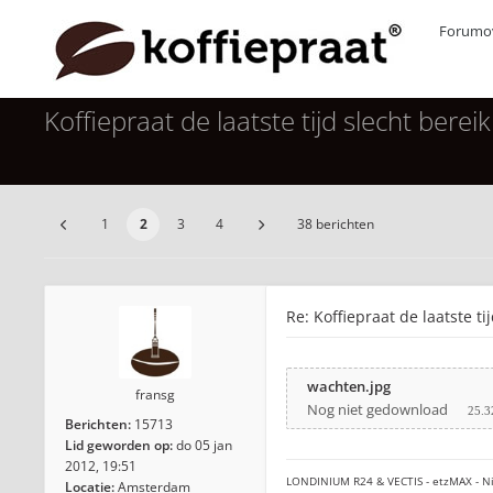
Forumov
Koffiepraat de laatste tijd slecht berei
1
2
3
4
38 berichten
Re: Koffiepraat de laatste ti
wachten.jpg
fransg
Nog niet gedownload
25.3
Berichten:
15713
Lid geworden op:
do 05 jan
2012, 19:51
LONDINIUM R24 & VECTIS - etzMAX - Ni
Locatie:
Amsterdam