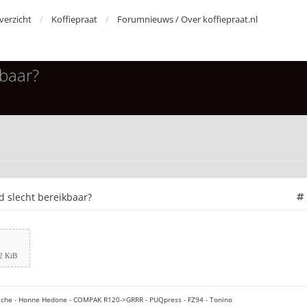
erzicht
Koffiepraat
Forumnieuws / Over koffiepraat.nl
kbaar?
jd slecht bereikbaar?
2 KiB
che - Honne Hedone - COMPAK R120->GRRR - PUQpress - FZ94 - Tonino