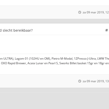
za 09 mar 2019, 12
jd slecht bereikbaar?
n ULTRA), Lagom 01 (102HU en OM), Pietro M-Modal, 1ZPresso J-Ultra, LWW Th
 OXO Rapid Brewer, Acaia Lunar en Pearl S, Sworks Billet basket 15gr en 18gr en
za 09 mar 2019, 13