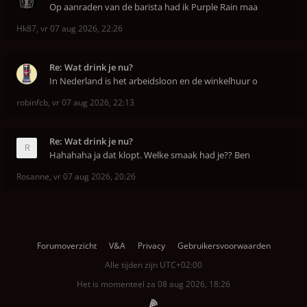
Op aanraden van de barista had ik Purple Rain maa
Hk87
,
vr 07 aug 2026, 22:26
Re: Wat drink je nu?
In Nederland is het arbeidsloon en de winkelhuur o
robinfcb
,
vr 07 aug 2026, 22:13
Re: Wat drink je nu?
Hahahaha ja dat klopt. Welke smaak had je?? Ben
Rosanne
,
vr 07 aug 2026, 20:26
Forumoverzicht
V&A
Privacy
Gebruikersvoorwaarden
Alle tijden zijn
UTC+02:00
Het is momenteel za 08 aug 2026, 18:26