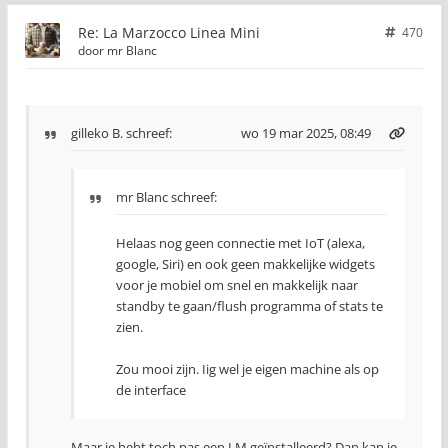
Re: La Marzocco Linea Mini
470
door
mr Blanc
gilleko B.
schreef:
wo 19 mar 2025, 08:49
mr Blanc schreef:
Helaas nog geen connectie met IoT (alexa,
google, Siri) en ook geen makkelijke widgets
voor je mobiel om snel en makkelijk naar
standby te gaan/flush programma of stats te
zien.
Zou mooi zijn. Iig wel je eigen machine als op
de interface
Maar je hebt toch pas een LM geïnstalleerd? Dan kan je