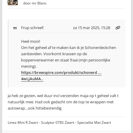
door
mr Blanc
Frup
schreef:
za 15 mar 2025, 15:28
Heel mooi!
Om het geheel af te maken kan ik je Schonerdeckchen
aanbevelen. Voorkomt krassen op de
koppenverwarmer en staat fraai (mijn persoonlijke
mening).
https://brewspire.com/produkt/schonerd ...
4wLjAuMA..
Ja heb ze gezien, wel duur incl verzenden maja op t geheel valt t
natuurlijk mee. Had ook gedacht om de top te wrappen met
autowrap…ook hittebestendig
Linea Mini R Zwart - Sculptor 078S Zwart - Specialita Mat Zwart