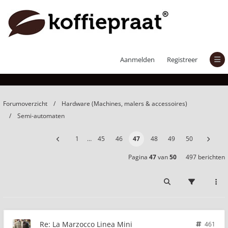
La Marzocco Linea Mini
Aanmelden
Registreer
Forumoverzicht
Hardware (Machines, malers & accessoires)
Semi-automaten
1
…
45
46
47
48
49
50
Pagina
47
van
50
497 berichten
Re: La Marzocco Linea Mini
461