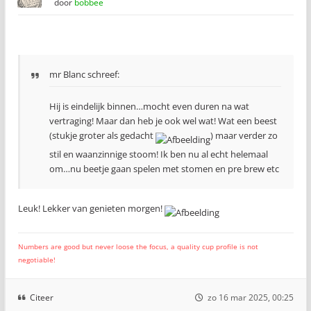
door
bobbee
mr Blanc schreef:
Hij is eindelijk binnen…mocht even duren na wat
vertraging! Maar dan heb je ook wel wat! Wat een beest
(stukje groter als gedacht
) maar verder zo
stil en waanzinnige stoom! Ik ben nu al echt helemaal
om…nu beetje gaan spelen met stomen en pre brew etc
Leuk! Lekker van genieten morgen!
Numbers are good but never loose the focus, a quality cup profile is not
negotiable!
Citeer
zo 16 mar 2025, 00:25