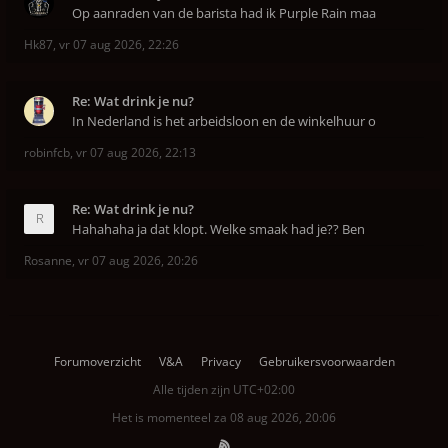
Op aanraden van de barista had ik Purple Rain maa
Hk87
,
vr 07 aug 2026, 22:26
Re: Wat drink je nu?
In Nederland is het arbeidsloon en de winkelhuur o
robinfcb
,
vr 07 aug 2026, 22:13
Re: Wat drink je nu?
Hahahaha ja dat klopt. Welke smaak had je?? Ben
Rosanne
,
vr 07 aug 2026, 20:26
Forumoverzicht
V&A
Privacy
Gebruikersvoorwaarden
Alle tijden zijn
UTC+02:00
Het is momenteel za 08 aug 2026, 20:06