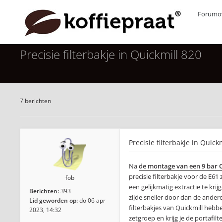
Forumov
Precisie filterbakje in Quickmill 820
7 berichten
Precisie filterbakje in Quick
Na
de montage van een 9 bar 
precisie filterbakje voor de E6
fob
een gelijkmatig extractie te kri
Berichten:
393
zijde sneller door dan de ander
Lid geworden op:
do 06 apr
filterbakjes van Quickmill hebbe
2023, 14:32
zetgroep en krijg je de portafi