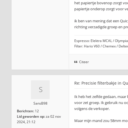
het papiertje bovenop zorgt vo
papiertje onderop zorgt voor ve
ik ben van mening dat een Quic
richting verzadigde groep en pre
Espresso: Elektra MCAL / Olympia 
Filter: Hario V60 / Chemex / Delt
Citeer
Re: Precisie filterbakje in Q
Ik heb het zelfde gedaan, maar b
voor zet groep. Ik gebruik nu o
SansB98
volgens de verkoper.
Berichten:
12
Lid geworden op:
za 02 nov
Maar mijn mand zou 58mm moet
2024, 21:12