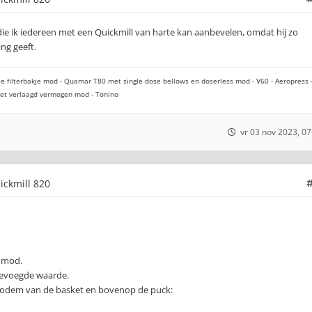
 die ik iedereen met een Quickmill van harte kan aanbevelen, omdat hij zo
ing geeft.
e filterbakje mod - Quamar T80 met single dose bellows en doserless mod - V60 - Aeropress 
 met verlaagd vermogen mod - Tonino
vr 03 nov 2023, 07
uickmill 820
 mod.
gevoegde waarde.
e bodem van de basket en bovenop de puck: