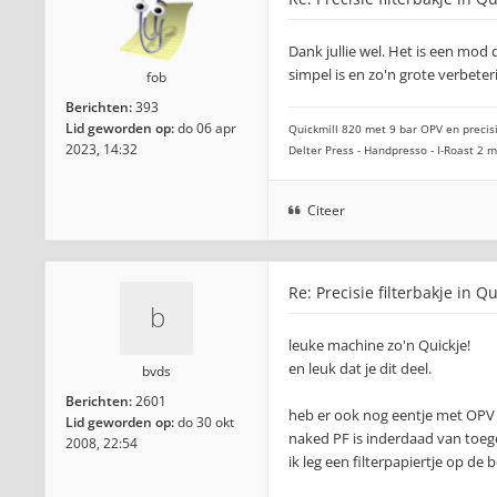
Dank jullie wel. Het is een mod
simpel is en zo'n grote verbeter
fob
Berichten:
393
Lid geworden op:
do 06 apr
Quickmill 820 met 9 bar OPV en precisi
2023, 14:32
Delter Press - Handpresso - I-Roast 2
Citeer
Re: Precisie filterbakje in Q
leuke machine zo'n Quickje!
en leuk dat je dit deel.
bvds
Berichten:
2601
heb er ook nog eentje met OPV
Lid geworden op:
do 30 okt
naked PF is inderdaad van toe
2008, 22:54
ik leg een filterpapiertje op d