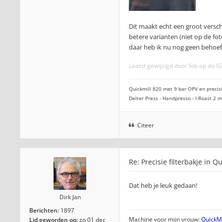
Dit maakt echt een groot versc
betere varianten (niet op de fo
daar heb ik nu nog geen behoef
Laatst gewijzigd door
fob
op do 02
Quickmill 820 met 9 bar OPV en precisi
Delter Press - Handpresso - I-Roast 2
Citeer
Re: Precisie filterbakje in Q
Dat heb je leuk gedaan!
Dirk Jan
Berichten:
1897
Machine voor mijn vrouw:
QuickMi
Lid geworden op:
zo 01 dec