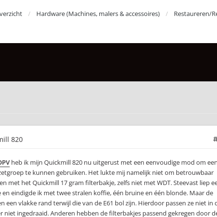
erzicht
Hardware (Machines, malers & accessoires)
Restaureren/R
mill 820
OPV
heb ik mijn Quickmill 820 nu uitgerust met een eenvoudige mod om ee
1 zetgroep te kunnen gebruiken. Het lukte mij namelijk niet om betrouwbaar
jgen met het Quickmill 17 gram filterbakje, zelfs niet met WDT. Steevast liep e
e en eindigde ik met twee stralen koffie, één bruine en één blonde. Maar de
n een vlakke rand terwijl die van de E61 bol zijn. Hierdoor passen ze niet in 
lter niet ingedraaid. Anderen hebben de filterbakjes passend gekregen door d