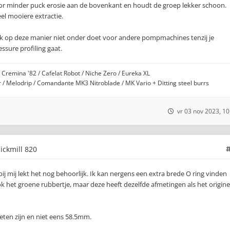
or minder puck erosie aan de bovenkant en houdt de groep lekker schoon.
el mooiere extractie.
k op deze manier niet onder doet voor andere pompmachines tenzij je
ssure profiling gaat.
Cremina '82 / Cafelat Robot / Niche Zero / Eureka XL
er / Melodrip / Comandante MK3 Nitroblade / MK Vario + Ditting steel burrs
vr 03 nov 2023, 10
uickmill 820
ij mij lekt het nog behoorlijk. Ik kan nergens een extra brede O ring vinden
ok het groene rubbertje, maar deze heeft dezelfde afmetingen als het origine
en zijn en niet eens 58.5mm.