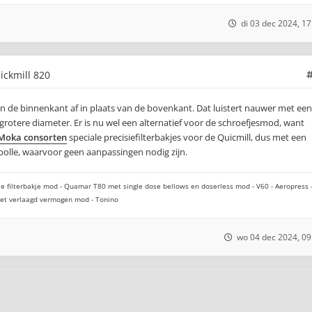
di 03 dec 2024, 17
uickmill 820
 van de binnenkant af in plaats van de bovenkant. Dat luistert nauwer met een
 grotere diameter. Er is nu wel een alternatief voor de schroefjesmod, want
Moka consorten
speciale precisiefilterbakjes voor de Quicmill, dus met een
 bolle, waarvoor geen aanpassingen nodig zijn.
e filterbakje mod - Quamar T80 met single dose bellows en doserless mod - V60 - Aeropress 
 met verlaagd vermogen mod - Tonino
wo 04 dec 2024, 09