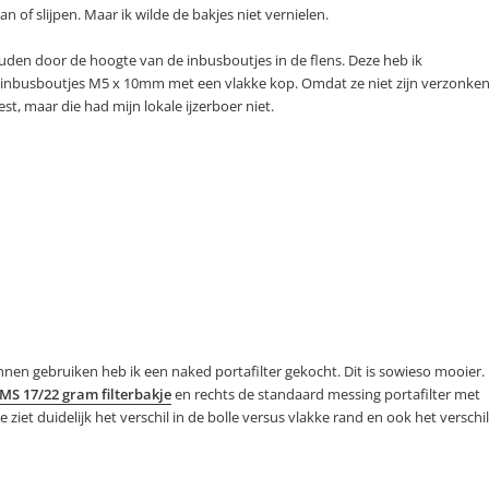
an of slijpen. Maar ik wilde de bakjes niet vernielen.
uden door de hoogte van de inbusboutjes in de flens. Deze heb ik
nbusboutjes M5 x 10mm met een vlakke kop. Omdat ze niet zijn verzonke
t, maar die had mijn lokale ijzerboer niet.
nnen gebruiken heb ik een naked portafilter gekocht. Dit is sowieso mooier.
IMS 17/22 gram filterbakje
en rechts de standaard messing portafilter met
 Je ziet duidelijk het verschil in de bolle versus vlakke rand en ook het verschil