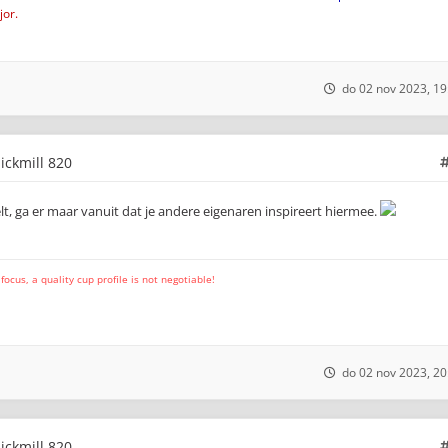
or.
do 02 nov 2023, 19
uickmill 820
elt, ga er maar vanuit dat je andere eigenaren inspireert hiermee.
cus, a quality cup profile is not negotiable!
do 02 nov 2023, 20
uickmill 820