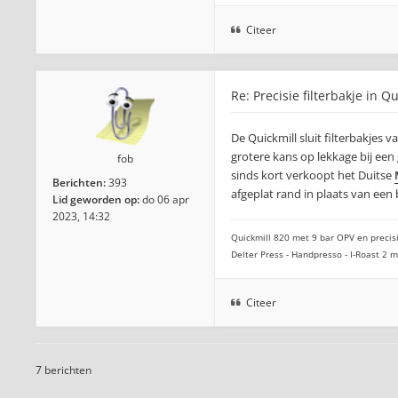
Citeer
Re: Precisie filterbakje in Q
De Quickmill sluit filterbakjes
grotere kans op lekkage bij een
fob
sinds kort verkoopt het Duitse
Berichten:
393
afgeplat rand in plaats van een
Lid geworden op:
do 06 apr
2023, 14:32
Quickmill 820 met 9 bar OPV en precisi
Delter Press - Handpresso - I-Roast 2
Citeer
7 berichten