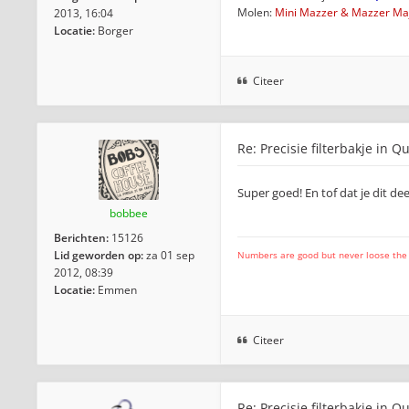
Molen:
Mini Mazzer & Mazzer Maj
2013, 16:04
Locatie:
Borger
Citeer
Re: Precisie filterbakje in Q
Super goed! En tof dat je dit de
bobbee
Berichten:
15126
Lid geworden op:
za 01 sep
Numbers are good but never loose the fo
2012, 08:39
Locatie:
Emmen
Citeer
Re: Precisie filterbakje in Q