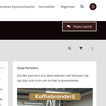
eviseren Espressomachines
Aanmelden
Registreer
Plaats reactie
Onze Partners
1
Zonder partners zou deze website niet bestaan, wij
n
zijn dan ook trots om ze hier te presenteren..
en
de
e