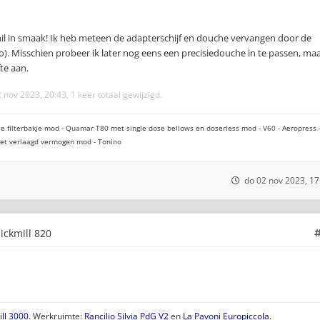
hil in smaak! Ik heb meteen de adapterschijf en douche vervangen door de
to). Misschien probeer ik later nog eens een precisiedouche in te passen, ma
te aan.
 nov 2023, 20:43, 1 keer totaal gewijzigd.
e filterbakje mod - Quamar T80 met single dose bellows en doserless mod - V60 - Aeropress 
 met verlaagd vermogen mod - Tonino
do 02 nov 2023, 17
uickmill 820
ll 3000
. Werkruimte:
Rancilio Silvia PdG V2
en
La Pavoni Europiccola
.